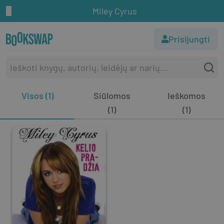
Miley Cyrus
Prisijungti
Visos (1)
Siūlomos
Ieškomos
(1)
(1)