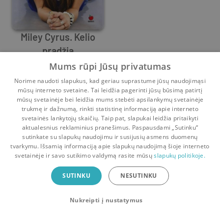
Miley Cyrus. Kelio
pradžia
Miley Cyrus
,
Hilary Liftin
Mums rūpi Jūsų privatumas
13
1
Norime naudoti slapukus, kad geriau suprastume jūsų naudojimąsi
mūsų interneto svetaine. Tai leidžia pagerinti jūsų būsimą patirtį
mūsų svetainėje bei leidžia mums stebėti apsilankymų svetainėje
trukmę ir dažnumą, rinkti statistinę informaciją apie interneto
svetainės lankytojų skaičių. Taip pat, slapukai leidžia pritaikyti
aktualesnius reklaminius pranešimus. Paspausdami „Sutinku“
sutinkate su slapukų naudojimu ir susijusių asmens duomenų
Pradinis
Krepšelis
Pokalbiai
Pranešimai
Paskyra
tvarkymu. Išsamią informaciją apie slapukų naudojimą šioje interneto
svetainėje ir savo sutikimo valdymą rasite mūsų
slapukų politikoje.
Bookswap programėlė
SUTINKU
NESUTINKU
Mainykis knygomis dar patogiau!
Nukreipti į nustatymus
Uždaryti
Atsisiųsti