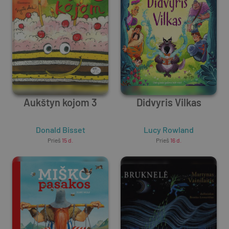
Aukštyn kojom 3
Didvyris Vilkas
Donald Bisset
Lucy Rowland
Prieš
15 d.
Prieš
16 d.