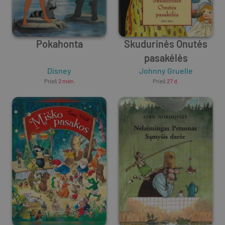
Pokahonta
Skudurinės Onutės
pasakėlės
Disney
Johnny Gruelle
Prieš
2 mėn.
Prieš
27 d.