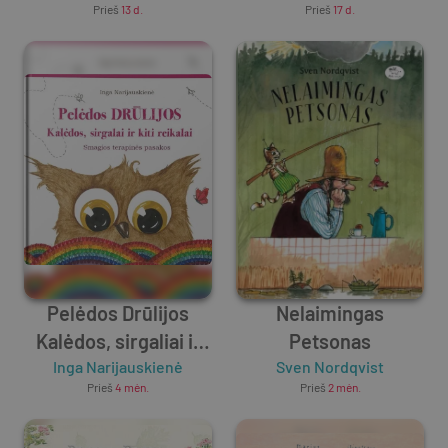
Prieš
13 d.
Prieš
17 d.
Pelėdos Drūlijos
Nelaimingas
Kalėdos, sirgaliai ir
Petsonas
Inga Narijauskienė
kiti reikalai
Sven Nordqvist
Prieš
4 mėn.
Prieš
2 mėn.