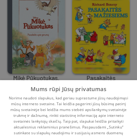
Mikė Pūkuotukas.
Pasakaitės
Pasakėlės apie
mažiesiems
Mums rūpi Jūsų privatumas
Nancy Parent
gerumą
Richard Scarry
Norime naudoti slapukus, kad geriau suprastume jūsų naudojimąsi
Prieš
6 mėn.
Prieš
4 d.
mūsų interneto svetaine. Tai leidžia pagerinti jūsų būsimą patirtį
mūsų svetainėje bei leidžia mums stebėti apsilankymų svetainėje
1
2
3
...
13
trukmę ir dažnumą, rinkti statistinę informaciją apie interneto
svetainės lankytojų skaičių. Taip pat, slapukai leidžia pritaikyti
aktualesnius reklaminius pranešimus. Paspausdami „Sutinku“
sutinkate su slapukų naudojimu ir susijusių asmens duomenų
Pradinis
Krepšelis
Pokalbiai
Pranešimai
Paskyra