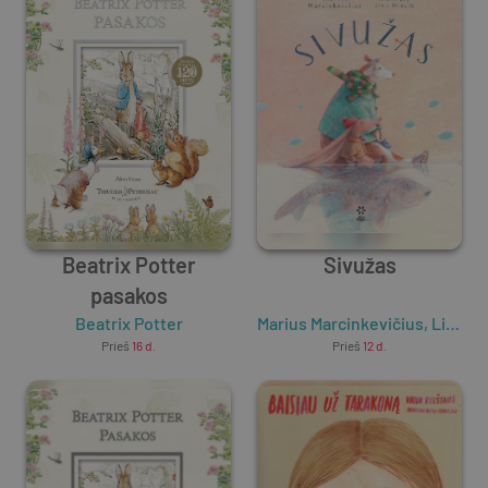
Beatrix Potter
Sivužas
pasakos
Beatrix Potter
Marius Marcinkevičius
,
Lina Dūdaitė
Prieš
16 d.
Prieš
12 d.