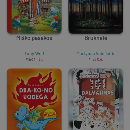
Miško pasakos
Bruknelė
Tony Wolf
Martynas Vainilaitis
Prieš
1 mėn.
Prieš
12 d.