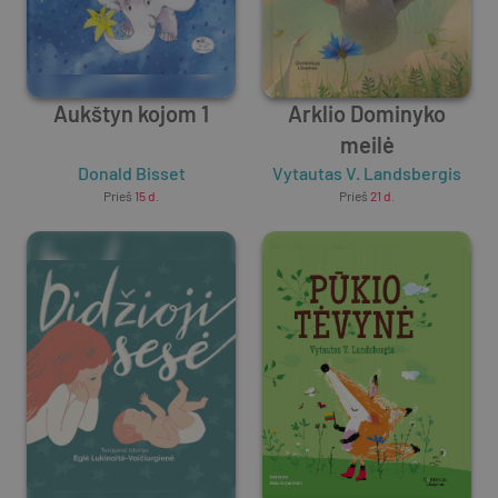
Aukštyn kojom 1
Arklio Dominyko
meilė
Donald Bisset
Vytautas V. Landsbergis
Prieš
15 d.
Prieš
21 d.