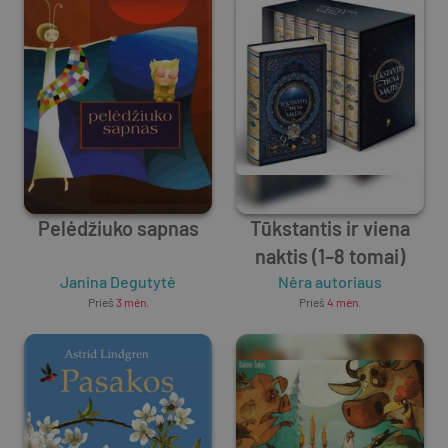
Pelėdžiuko sapnas
Tūkstantis ir viena
naktis (1–8 tomai)
Janina Degutytė
Nėra autoriaus
Prieš
3 mėn.
Prieš
4 mėn.