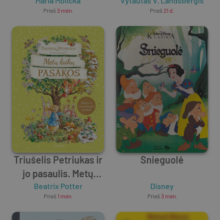
Maria Molicka
Vytautas V. Landsbergis
Prieš
3 mėn.
Prieš
21 d.
Triušelis Petriukas ir
Snieguolė
jo pasaulis. Metų
laikų pasakos
Beatrix Potter
Disney
Prieš
1 mėn.
Prieš
3 mėn.