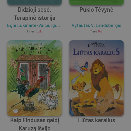
Didžioji sesė.
Pūkio Tėvynė
Terapinė istorija
Eglė Lukinaitė-Vaičiurgienė
Vytautas V. Landsbergis
Prieš
16 d.
Prieš
9 d.
Kaip Findusas gaidį
Liūtas karalius
Karuzą išvijo