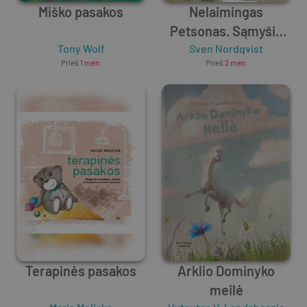
Miško pasakos
Nelaimingas
Petsonas. Sąmyšis
Tony Wolf
Sven Nordqvist
darže
Prieš
1 mėn.
Prieš
2 mėn.
Terapinės pasakos
Arklio Dominyko
meilė