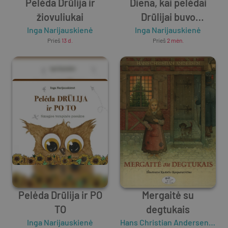
Pelėda Drūlija ir
Diena, kai pelėdai
žiovuliukai
Drūlijai buvo
Inga Narijauskienė
nuobodu. Terapinės
Inga Narijauskienė
Prieš
13 d.
Prieš
2 mėn.
pasakos vaikams
Pelėda Drūlija ir PO
Mergaitė su
TO
degtukais
Inga Narijauskienė
Hans Christian Andersen
,
Kęst