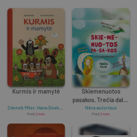
Kurmis ir mamytė
Skiemenuotos
pasakos. Trečia dalis.
Zdenek Miler
,
Hana Doskočilova
Skruzdėlytės
Nėra autoriaus
Prieš
2 mėn.
Prieš
2 mėn.
nuotykiai, Saulė ir
mėnulis, Šimtas
zuikučių