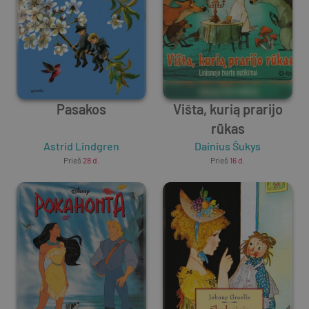
Pasakos
Višta, kurią prarijo
rūkas
Astrid Lindgren
Dainius Šukys
Prieš
28 d.
Prieš
16 d.