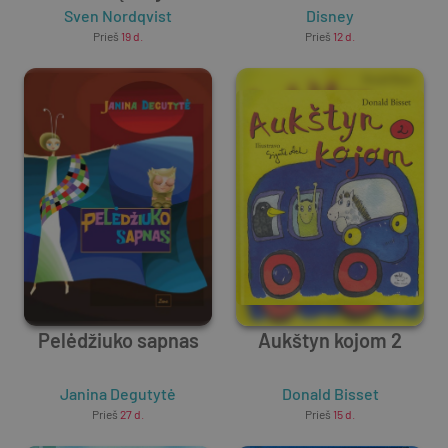
Sven Nordqvist
Disney
Prieš
19 d.
Prieš
12 d.
Pelėdžiuko sapnas
Aukštyn kojom 2
Janina Degutytė
Donald Bisset
Prieš
27 d.
Prieš
15 d.