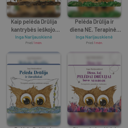
Kaip pelėda Drūlija
Pelėda Drūlija ir
kantrybės ieškojo.
diena NE. Terapinės
Terapinės pasakos
Inga Narijauskienė
pasakos vaikams
Inga Narijauskienė
Prieš
1 mėn.
Prieš
1 mėn.
vaikams