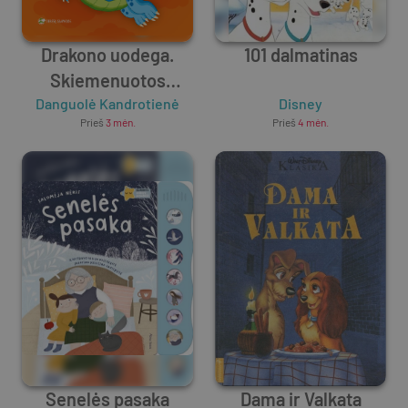
Drakono uodega.
101 dalmatinas
Skiemenuotos
Danguolė Kandrotienė
pasakos
Disney
Prieš
3 mėn.
Prieš
4 mėn.
Senelės pasaka
Dama ir Valkata