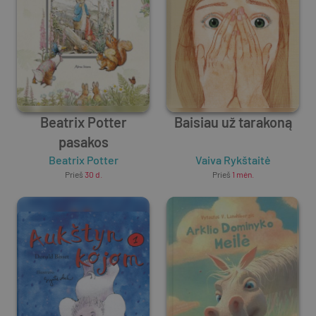
Beatrix Potter
Baisiau už tarakoną
pasakos
Beatrix Potter
Vaiva Rykštaitė
Prieš
30 d.
Prieš
1 mėn.