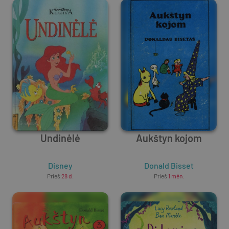
Undinėlė
Aukštyn kojom
Disney
Donald Bisset
Prieš
28 d.
Prieš
1 mėn.