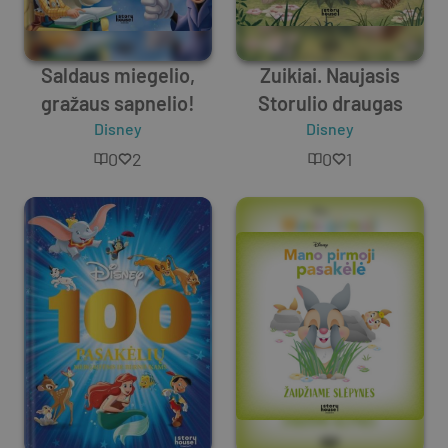
Saldaus miegelio,
Zuikiai. Naujasis
gražaus sapnelio!
Storulio draugas
Disney
Disney
0
2
0
1