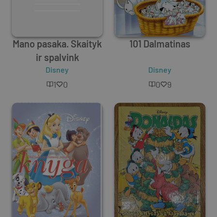
Mano pasaka. Skaityk
101 Dalmatinas
ir spalvink
Disney
Disney
1
0
0
9