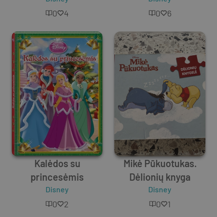
0
4
0
6
Kalėdos su
Mikė Pūkuotukas.
princesėmis
Dėlionių knyga
Disney
Disney
0
2
0
1