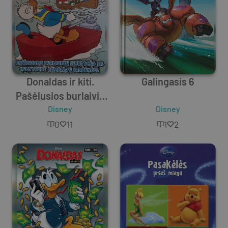
Donaldas ir kiti.
Galingasis 6
Pašėlusios burlaivių
lenktynės ir nuotykiai
Disney
Disney
Himalajų viršūnėje
0
11
1
2