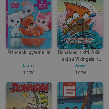
Princesių gyvūnėliai
Donaldas ir kiti. Akis į
akį su Vikingais ir
Disney
deimantinė naktis
Disney
0
0
0
8