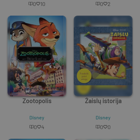
kai kelią perbėga
0
10
0
2
ragana
Zootopolis
Žaislų istorija
Disney
Disney
0
4
0
0