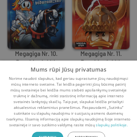
Megagiga Nr. 10.
Megagiga Nr. 11.
Donaldas ir kiti.
Donaldas ir kiti.
Mums rūpi Jūsų privatumas
Klajonės po
Disney
Vikingai
Disney
viduramžius
Norime naudoti slapukus, kad geriau suprastume jūsų naudojimąsi
0
23
0
14
mūsų interneto svetaine. Tai leidžia pagerinti jūsų būsimą patirtį
mūsų svetainėje bei leidžia mums stebėti apsilankymų svetainėje
1
2
3
4
trukmę ir dažnumą, rinkti statistinę informaciją apie interneto
svetainės lankytojų skaičių. Taip pat, slapukai leidžia pritaikyti
aktualesnius reklaminius pranešimus. Paspausdami „Sutinku“
sutinkate su slapukų naudojimu ir susijusių asmens duomenų
Pradinis
Krepšelis
Pokalbiai
Pranešimai
Paskyra
tvarkymu. Išsamią informaciją apie slapukų naudojimą šioje interneto
svetainėje ir savo sutikimo valdymą rasite mūsų
slapukų politikoje.
Bookswap programėlė