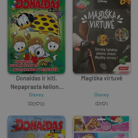
Donaldas ir kiti.
Magiška virtuvė
Nepaprasta kelionė
laiku ir susitikimas su
Disney
Disney
ateiviais
0
10
1
1