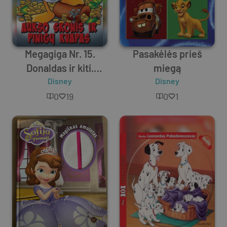
Megagiga Nr. 15.
Pasakėlės prieš
Donaldas ir kiti.
miegą
Aukso skonis ir
Disney
Disney
pinigų kvapas
0
19
0
1