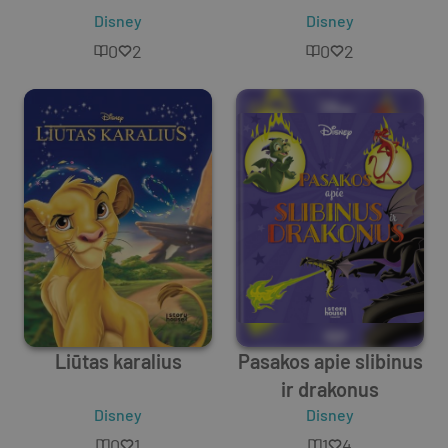
Disney
Disney
0
2
0
2
Liūtas karalius
Pasakos apie slibinus
ir drakonus
Disney
Disney
0
1
1
4