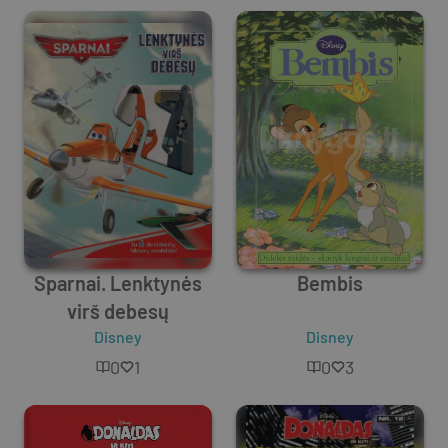
Sparnai. Lenktynės
Bembis
virš debesų
Disney
Disney
0
1
0
3