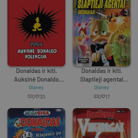
Donaldas ir kiti.
Donaldas ir kiti.
Auksinė Donaldo
Slaptieji agentai
kolekcija 1994
Disney
Ančiogaloje
Disney
0
30
0
17