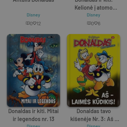
Kelionė į atomo
Disney
centrą ir kas
Disney
pasaulyje
0
12
0
6
turtingiausias
Donaldas ir kiti. Mitai
Donaldas tavo
ir legendos nr. 13
kišenėje Nr. 3: Aš –
Disney
laimės kūdikis!
Disney