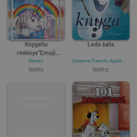
Knygeliu
Ledo šalis
rinkinys"Emoji
Unicorn Play Pack"
Disney
Suzanne Francis
,
Apple Hordan
0
0
0
12