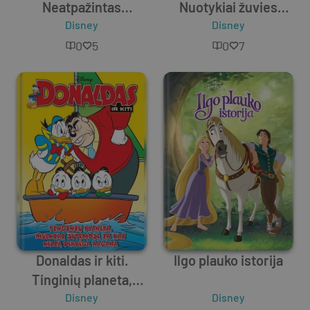
Neatpažintas
Nuotykiai žuvies
skraidantis objektas
Disney
milžinės pilve ir laimę
Disney
ir gryno aukso
nešantis šuo
0
5
0
7
planeta
Donaldas ir kiti.
Ilgo plauko istorija
Tinginių planeta,
mulkiai sutemose ir
Disney
Disney