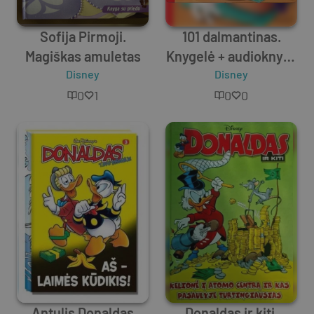
Sofija Pirmoji.
101 dalmantinas.
Magiškas amuletas
Knygelė + audioknyga
Disney
Disney
(CD)
0
1
0
0
Antulis Donaldas
Donaldas ir kiti.