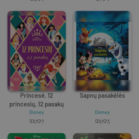
Princesė. 12
Sapnų pasakėlės
princesių, 12 pasakų
Disney
Disney
0
7
0
3