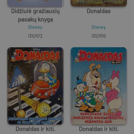
Didžiulė gražiausių
Donaldas
pasakų knyga
Disney
Disney
0
3
0
6
Donaldas ir kiti.
Donaldas ir kiti.