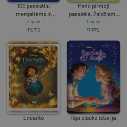
100 pasakėlių
Mano pirmoji
mergaitėms ir
pasakėlė. Žaidžiame
berniukams
Disney
slėpynes
Disney
0
0
1
2
Encanto
Ilgo plauko istorija