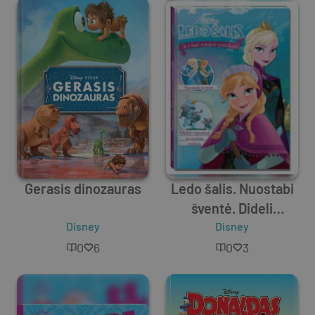
Gerasis dinozauras
Ledo šalis. Nuostabi
šventė. Dideli
Disney
rūpesčiai su mažais
Disney
troliais
0
6
0
3