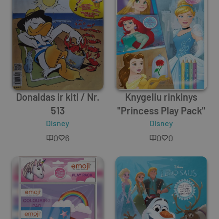
Donaldas ir kiti / Nr.
Knygeliu rinkinys
513
"Princess Play Pack"
Disney
Disney
0
6
0
0