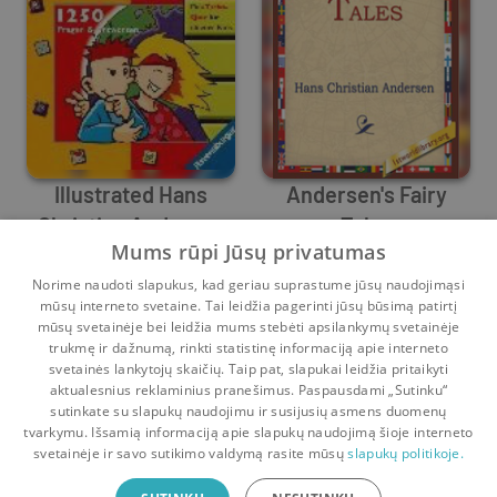
Illustrated Hans
Andersen's Fairy
Christian Andersen
Tales
Mums rūpi Jūsų privatumas
Hans Christian Andersen
Hans Christian Andersen
Norime naudoti slapukus, kad geriau suprastume jūsų naudojimąsi
0
0
0
0
mūsų interneto svetaine. Tai leidžia pagerinti jūsų būsimą patirtį
mūsų svetainėje bei leidžia mums stebėti apsilankymų svetainėje
1
2
trukmę ir dažnumą, rinkti statistinę informaciją apie interneto
svetainės lankytojų skaičių. Taip pat, slapukai leidžia pritaikyti
aktualesnius reklaminius pranešimus. Paspausdami „Sutinku“
sutinkate su slapukų naudojimu ir susijusių asmens duomenų
Pradinis
Krepšelis
Pokalbiai
Pranešimai
Paskyra
tvarkymu. Išsamią informaciją apie slapukų naudojimą šioje interneto
svetainėje ir savo sutikimo valdymą rasite mūsų
slapukų politikoje.
Bookswap programėlė