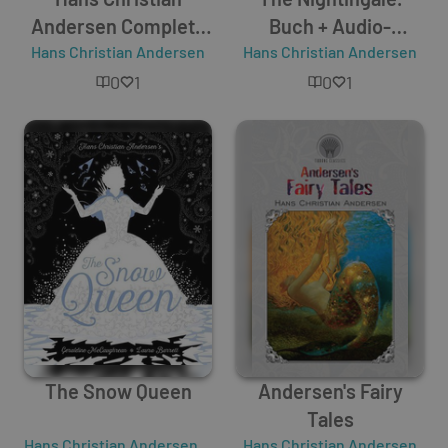
Andersen Complete
Buch + Audio-
Fairy Tales illustrated
Hans Christian Andersen
Hans Christian Andersen
Angebot
0
1
0
1
The Snow Queen
Andersen's Fairy
Tales
Hans Christian Andersen
,
Geraldine McCaughrean
Hans Christian Andersen