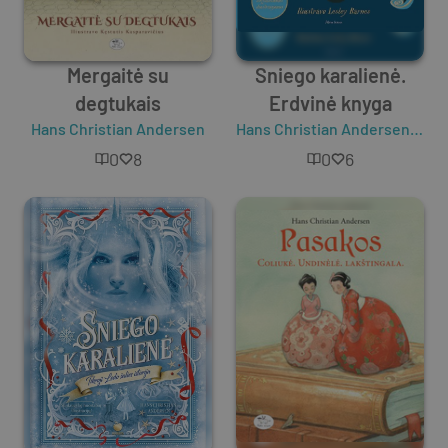
Mergaitė su
Sniego karalienė.
degtukais
Erdvinė knyga
Hans Christian Andersen
Hans Christian Andersen
,
Lesl
0
8
0
6