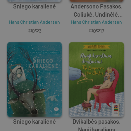
Sniego karalienė
Andersono Pasakos.
Coliukė. Undinėlė.
Hans Christian Andersen
Hans Christian Andersen
Lakštingala.
0
3
0
17
Sniego karalienė
Dvikalbės pasakos.
Nauji karaliaus