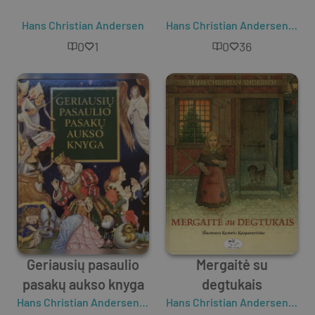
Hans Christian Andersen
Hans Christian Andersen
,
Kęst
0
1
0
36
Geriausių pasaulio
Mergaitė su
pasakų aukso knyga
degtukais
Hans Christian Andersen
,
Charles Perrault
,
Broliai Grimai
Hans Christian Andersen
,
Kęst
,
Os