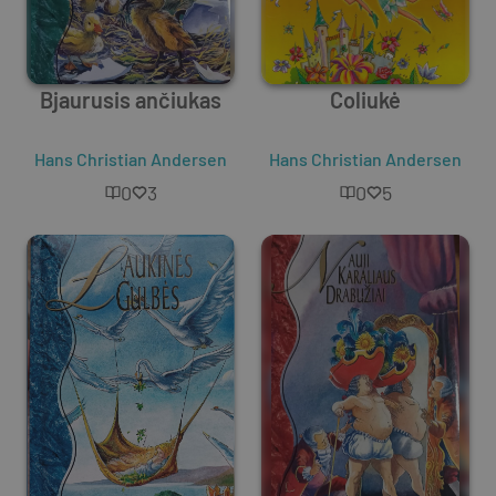
Bjaurusis ančiukas
Coliukė
Hans Christian Andersen
Hans Christian Andersen
0
3
0
5