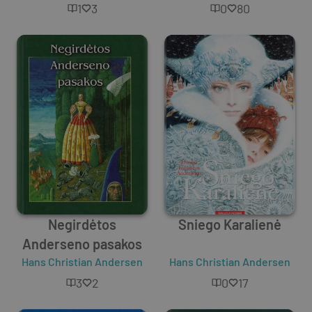
1
3
0
80
Negirdėtos
Sniego Karalienė
Anderseno pasakos
Hans Christian Andersen
Hans Christian Andersen
3
2
0
17