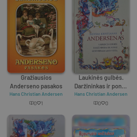
Gražiausios
Laukinės gulbės.
Anderseno pasakos
Daržininkas ir ponai.
Hans Christian Andersen
Hans Christian Andersen
Kiekvienam savo
vieta
0
1
0
0