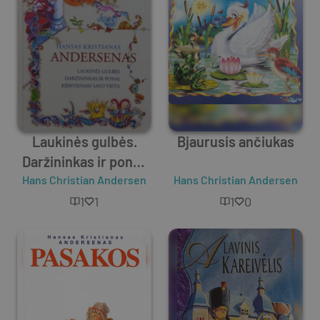
Laukinės gulbės.
Bjaurusis ančiukas
Daržininkas ir ponai.
Hans Christian Andersen
Kiekvienam savo
Hans Christian Andersen
vieta
1
1
1
0