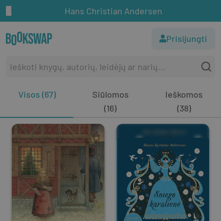
Hans Christian Andersen
Prisijungti
Visos (67)
Siūlomos
Ieškomos
(16)
(38)