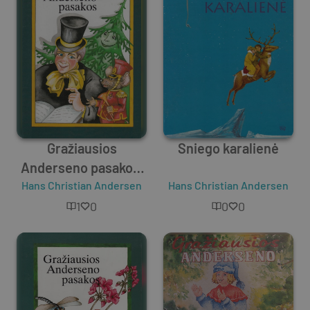
Gražiausios
Sniego karalienė
Anderseno pasakos.
Hans Christian Andersen
2 dalis
Hans Christian Andersen
1
0
0
0