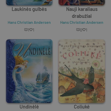
Laukinės gulbės
Nauji karaliaus
drabužiai
Hans Christian Andersen
Hans Christian Andersen
1
1
0
1
Undinėlė
Coliukė