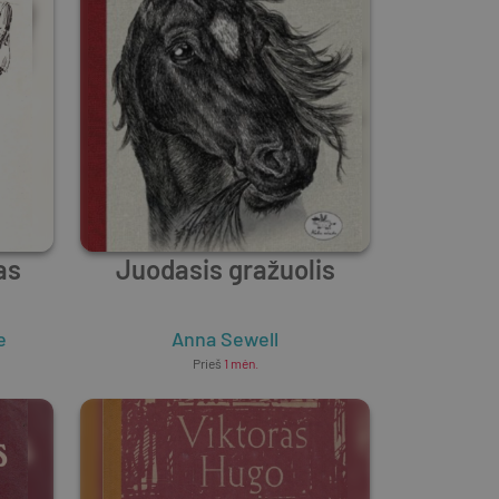
as
Juodasis gražuolis
e
Anna Sewell
Prieš
1 mėn.