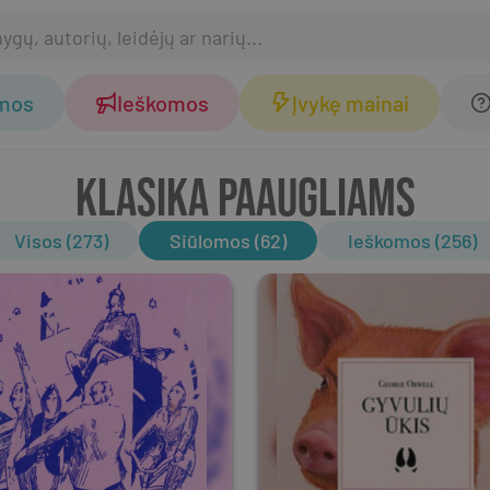
omos
Ieškomos
Įvykę mainai
KLASIKA PAAUGLIAMS
Visos (273)
Siūlomos (62)
Ieškomos (256)