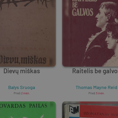
Dievų miškas
Raitelis be galvo
Balys Sruoga
Thomas Mayne Reid
Prieš
2 mėn.
Prieš
3 mėn.