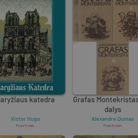
aryžiaus katedra
Grafas Montekristas
dalys
Victor Hugo
Alexandre Dumas
Prieš
5 mėn.
Prieš
5 mėn.