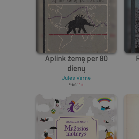
Aplink žemę per 80
dienų
Jules Verne
Prieš
14 d.