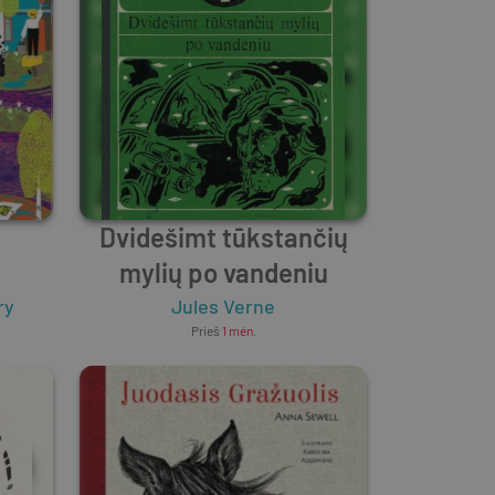
Dvidešimt tūkstančių
mylių po vandeniu
ry
Jules Verne
Prieš
1 mėn.