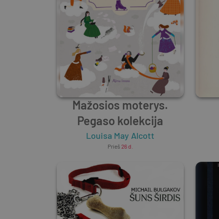
Mažosios moterys.
Pegaso kolekcija
Louisa May Alcott
Prieš
26 d.