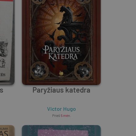
ės
Paryžiaus katedra
Victor Hugo
Prieš
5 mėn.