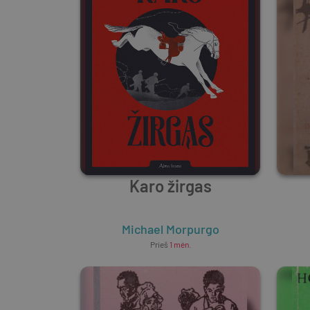
Karo žirgas
Michael Morpurgo
Prieš
1 mėn.