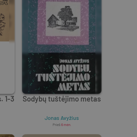
. 1-3
Sodybų tuštėjimo metas
Jonas Avyžius
Prieš
6 mėn.