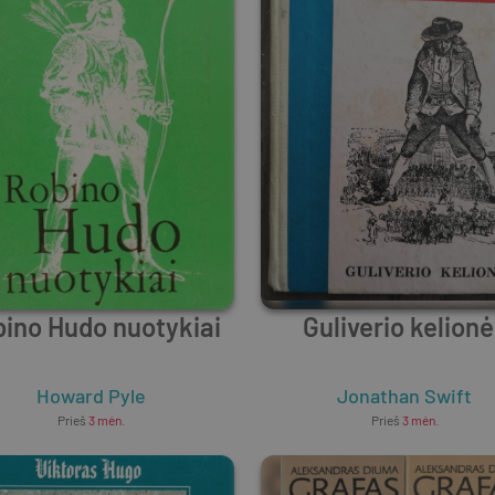
ino Hudo nuotykiai
Guliverio kelion
Howard Pyle
Jonathan Swift
Prieš
3 mėn.
Prieš
3 mėn.