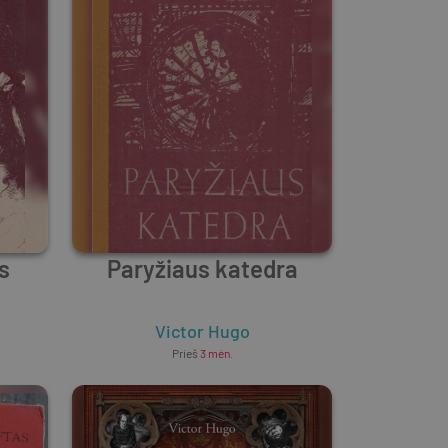
s
Paryžiaus katedra
Victor Hugo
Prieš
3 mėn.