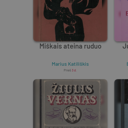
Miškais ateina ruduo
J
Marius Katiliškis
Prieš
3 d.