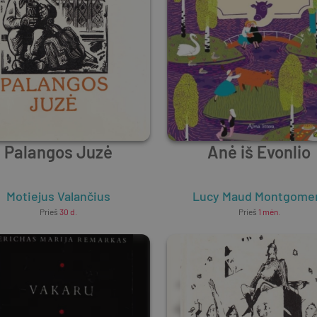
Palangos Juzė
Anė iš Evonlio
Motiejus Valančius
Lucy Maud Montgome
Prieš
30 d.
Prieš
1 mėn.