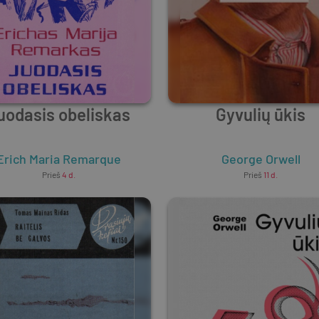
uodasis obeliskas
Gyvulių ūkis
Erich Maria Remarque
George Orwell
Prieš
4 d.
Prieš
11 d.