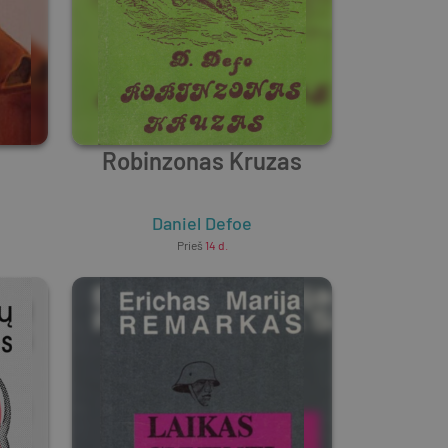
Robinzonas Kruzas
Daniel Defoe
Prieš
14 d.