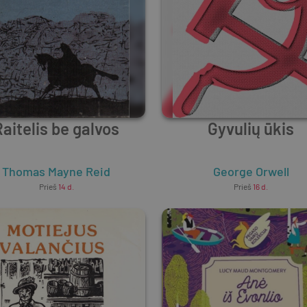
Raitelis be galvos
Gyvulių ūkis
Thomas Mayne Reid
George Orwell
Prieš
14 d.
Prieš
16 d.