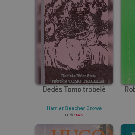
Dėdės Tomo trobelė
Rob
Harriet Beecher Stowe
Prieš
3 mėn.