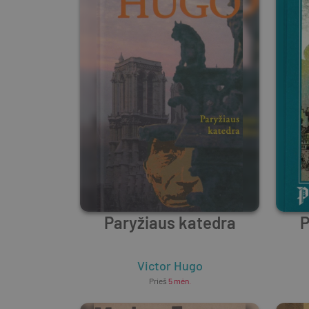
Paryžiaus katedra
P
Victor Hugo
Prieš
5 mėn.