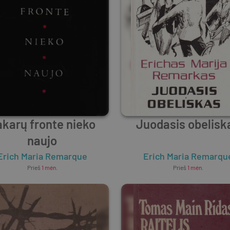
karų fronte nieko
Juodasis obelisk
naujo
Erich Maria Remarque
Erich Maria Remarqu
Prieš
1 mėn.
Prieš
1 mėn.