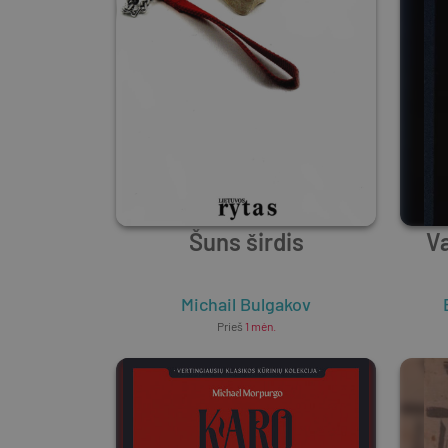
Šuns širdis
Va
Michail Bulgakov
Prieš
1 mėn.