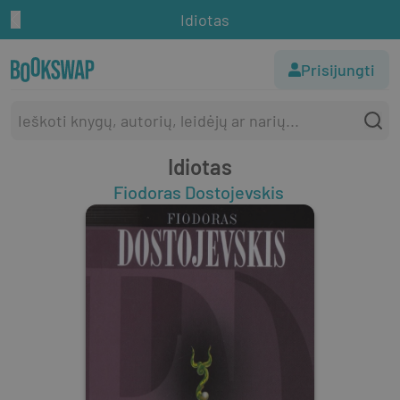
Idiotas
Prisijungti
Idiotas
Fiodoras Dostojevskis