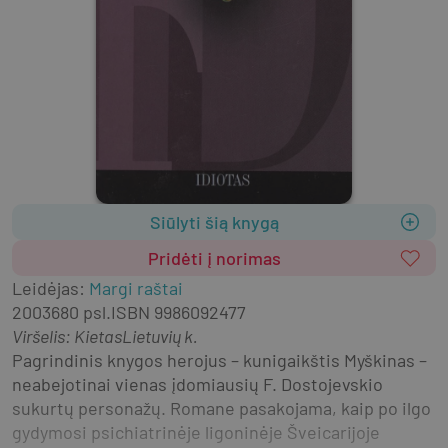
Siūlyti šią knygą
Pridėti į norimas
Leidėjas
:
Margi raštai
2003
680 psl.
ISBN
9986092477
Viršelis
:
Kietas
Lietuvių k.
Pagrindinis knygos herojus – kunigaikštis Myškinas – 
neabejotinai vienas įdomiausių F. Dostojevskio 
sukurtų personažų. Romane pasakojama, kaip po ilgo 
gydymosi psichiatrinėje ligoninėje Šveicarijoje 