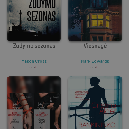
Žudymo sezonas
Viešnagė
Mason Cross
Mark Edwards
Prieš
6 d.
Prieš
6 d.