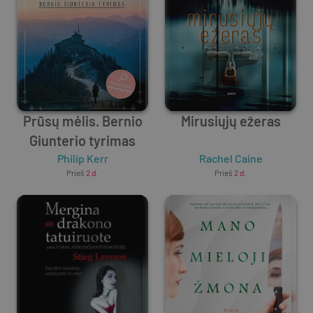
Prūsų mėlis. Bernio
Mirusiųjų ežeras
Giunterio tyrimas
Philip Kerr
Rachel Caine
Prieš
2 d.
Prieš
2 d.