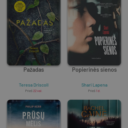
Pažadas
Popierinės sienos
Teresa Driscoll
Shari Lapena
Prieš
22 val.
Prieš
1 d.