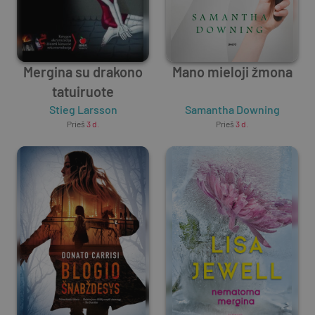
Mergina su drakono
Mano mieloji žmona
tatuiruote
Stieg Larsson
Samantha Downing
Prieš
3 d.
Prieš
3 d.