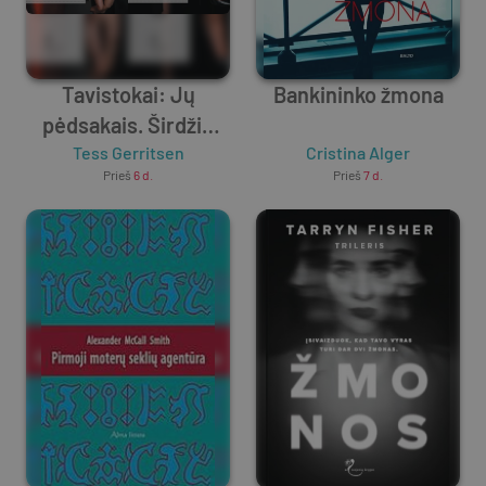
Tavistokai: Jų
Bankininko žmona
pėdsakais. Širdžių
Tess Gerritsen
vagilė
Cristina Alger
Prieš
6 d.
Prieš
7 d.