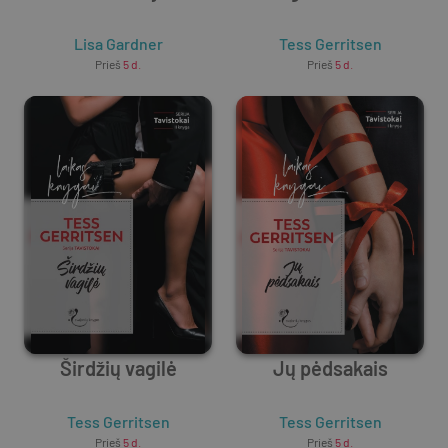
Lisa Gardner
Tess Gerritsen
Prieš
5 d.
Prieš
5 d.
Širdžių vagilė
Jų pėdsakais
Tess Gerritsen
Tess Gerritsen
Prieš
5 d.
Prieš
5 d.