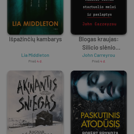
Išpažinčių kambarys
Blogas kraujas:
Silicio slėnio
Lia Middleton
startuolio melai ir
John Carreyrou
Prieš
4 d.
Prieš
4 d.
paslaptys