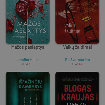
Mažos paslaptys
Vaikų žaidimai
Jennifer Hillier
Bo Svernström
Prieš
3 d.
Prieš
3 d.