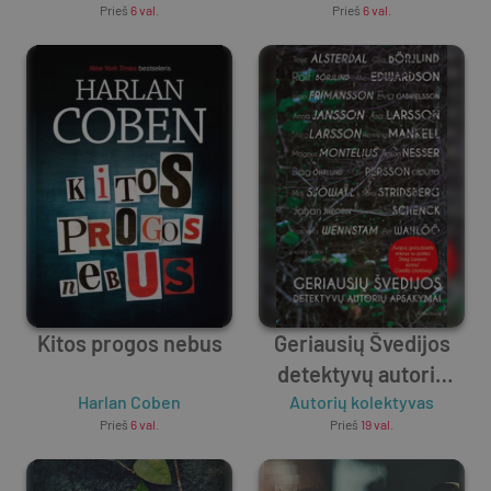
Prieš
6 val.
Prieš
6 val.
Kitos progos nebus
Geriausių Švedijos
detektyvų autorių
Harlan Coben
Autorių kolektyvas
apsakymai
Prieš
6 val.
Prieš
19 val.