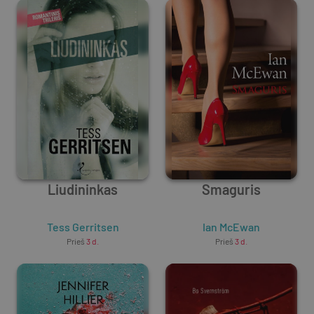
Liudininkas
Smaguris
Tess Gerritsen
Ian McEwan
Prieš
3 d.
Prieš
3 d.