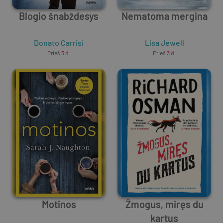
Blogio šnabždesys
Nematoma mergina
Donato Carrisi
Lisa Jewell
Prieš
3 d.
Prieš
3 d.
Motinos
Žmogus, miręs du
kartus