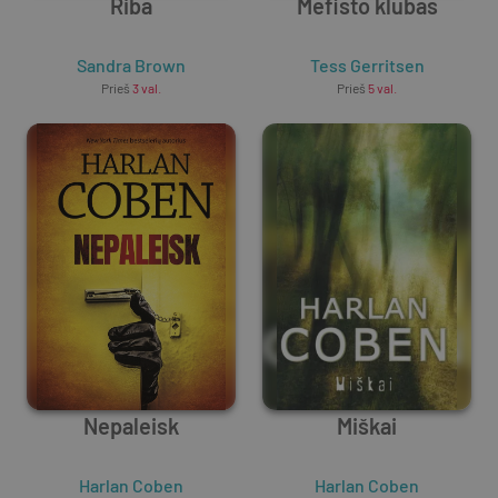
Riba
Mefisto klubas
Sandra Brown
Tess Gerritsen
Prieš
3 val.
Prieš
5 val.
Nepaleisk
Miškai
Harlan Coben
Harlan Coben