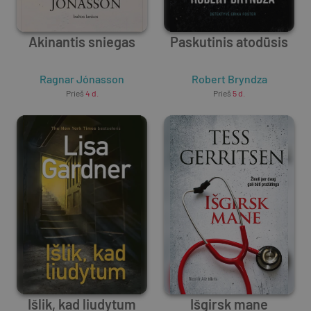
Akinantis sniegas
Paskutinis atodūsis
Ragnar Jónasson
Robert Bryndza
Prieš
4 d.
Prieš
5 d.
Išlik, kad liudytum
Išgirsk mane