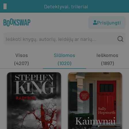
Detektyvai, trileriai
Prisijungti
Visos
Siūlomos
Ieškomos
(4207)
(1020)
(1897)