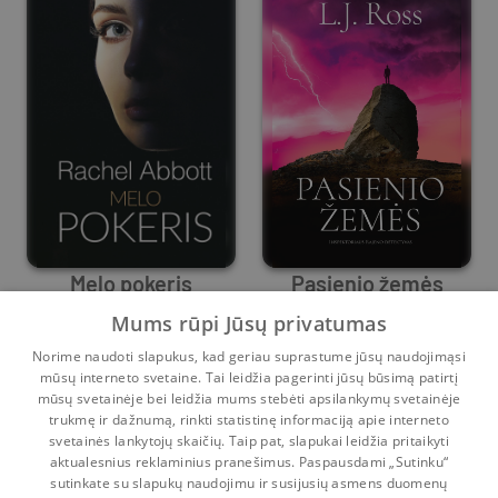
Melo pokeris
Pasienio žemės
Mums rūpi Jūsų privatumas
Rachel Abbott
L. J. Ross
Norime naudoti slapukus, kad geriau suprastume jūsų naudojimąsi
Prieš
8 d.
Prieš
8 d.
mūsų interneto svetaine. Tai leidžia pagerinti jūsų būsimą patirtį
mūsų svetainėje bei leidžia mums stebėti apsilankymų svetainėje
1
2
3
...
22
trukmę ir dažnumą, rinkti statistinę informaciją apie interneto
svetainės lankytojų skaičių. Taip pat, slapukai leidžia pritaikyti
aktualesnius reklaminius pranešimus. Paspausdami „Sutinku“
sutinkate su slapukų naudojimu ir susijusių asmens duomenų
Pradinis
Krepšelis
Pokalbiai
Pranešimai
Paskyra