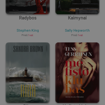
Radybos
Kaimynai
Stephen King
Sally Hepworth
Prieš
1 val.
Prieš
1 val.