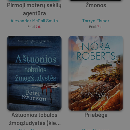
Pirmoji moterų seklių
Žmonos
agentūra
Alexander McCall Smith
Tarryn Fisher
Prieš
7 d.
Prieš
7 d.
Aštuonios tobulos
Priebėga
žmogžudystės (kieti