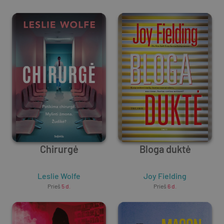
Chirurgė
Bloga duktė
Leslie Wolfe
Joy Fielding
Prieš
5 d.
Prieš
6 d.