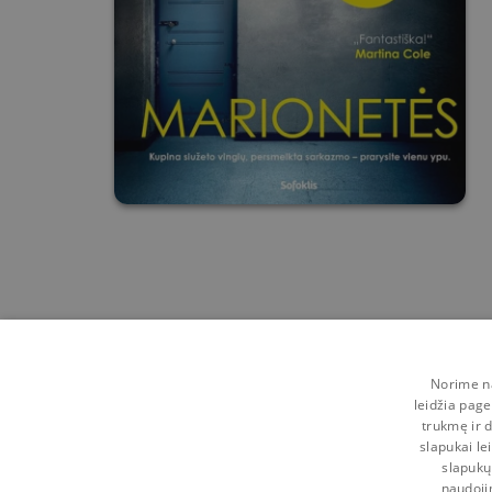
Norime na
leidžia page
trukmę ir d
slapukai le
slapukų
naudoji