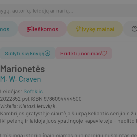
omos
Ieškomos
Įvykę mainai
Siūlyti šią knygą
Pridėti į norimas
Marionetės
M. W. Craven
Leidėjas
:
Sofoklis
2022
352 psl.
ISBN
9786094444500
Viršelis
:
Kietas
Lietuvių k.
Kambrijos grafystėje siautėja šiurpą keliantis serijinis ž
iki pelenų ir laidoja juos ypatingoje kapavietėje – neol
Į mįslingą istoriją įpainiojamas nuo pareigų nušalintas d