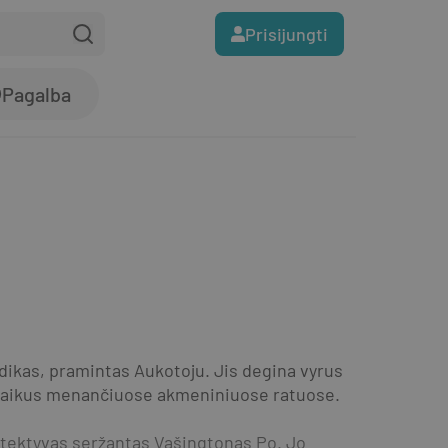
Prisijungti
Pagalba
udikas, pramintas Aukotoju. Jis degina vyrus 
ito laikus menančiuose akmeniniuose ratuose.
etektyvas seržantas Vašingtonas Po. Jo 