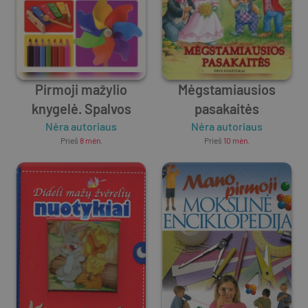
Pirmoji mažylio
Mėgstamiausios
knygelė. Spalvos
pasakaitės
Nėra autoriaus
Nėra autoriaus
Prieš
8 mėn.
Prieš
10 mėn.