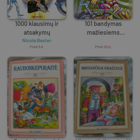
1000 klausimų ir
101 bandymas
atsakymų
mažiesiems
Nicola Baxter
mokslininkams
Unknown Author
Prieš
5 d.
Prieš
20 d.