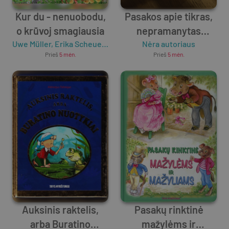
Kur du - nenuobodu,
Pasakos apie tikras,
o krūvoj smagiausia
nepramanytas
Uwe Müller
,
Erika Scheuering
Nėra autoriaus
karalaites
Prieš
5 mėn.
Prieš
5 mėn.
Auksinis raktelis,
Pasakų rinktinė
arba Buratino
mažylėms ir