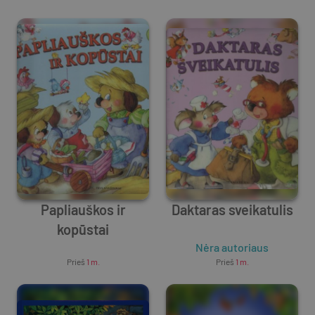
nepėsti
Papliauškos ir
Daktaras sveikatulis
kopūstai
Unknown Author
Nėra autoriaus
Prieš
1 m.
Prieš
1 m.