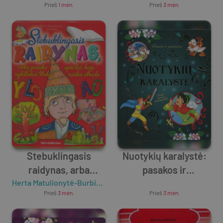
Prieš
1 mėn.
Prieš
3 mėn.
Stebuklingasis
Nuotykių karalystė:
raidynas, arba
pasakos ir
Pasaka apie tai, kaip
Herta Matulionytė-Burbienė
pasakėčios (didelės
Unknown Author
Prieš
3 mėn.
Prieš
3 mėn.
nykštukas Nukas
raidės)
raides atrado