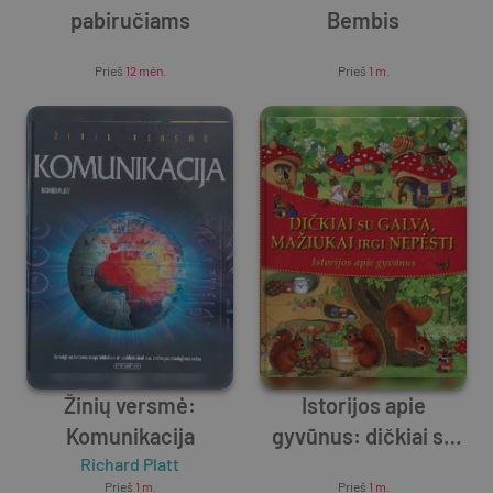
pabiručiams
Bembis
Unknown Author
Unknown Author
Prieš
12 mėn.
Prieš
1 m.
Žinių versmė:
Istorijos apie
Komunikacija
gyvūnus: dičkiai su
Richard Platt
galva, mažiukai irgi
Unknown Author
Prieš
1 m.
Prieš
1 m.