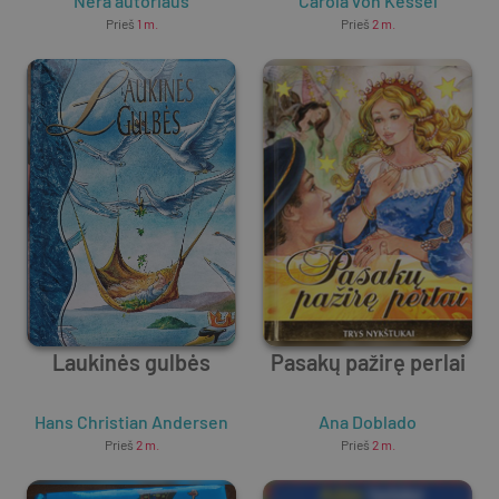
Nėra autoriaus
Carola von Kessel
Prieš
1 m.
Prieš
2 m.
Laukinės gulbės
Pasakų pažirę perlai
Hans Christian Andersen
Ana Doblado
Prieš
2 m.
Prieš
2 m.