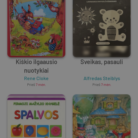
Kiškio ilgaausio
Sveikas, pasauli
nuotykiai
Rene Cloke
Alfredas Steiblys
Prieš
7 mėn.
Prieš
7 mėn.