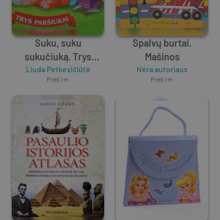
Suku, suku
Spalvų burtai.
sukučiuką. Trys
Mašinos
Liuda Petkevičiūtė
paršiukai
Nėra autoriaus
Prieš
1 m.
Prieš
1 m.