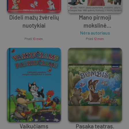
Dideli mažų žvėrelių
Mano pirmoji
nuotykiai
mokslinė
Unknown Author
enciklopedija
Nėra autoriaus
Prieš
10 mėn.
Prieš
12 mėn.
Vaikučiams
Pasaka teatras.