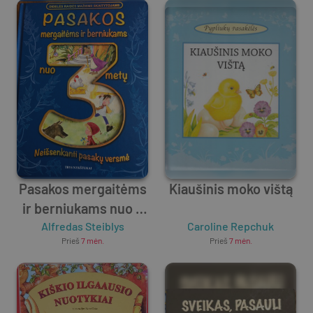
Pasakos mergaitėms
Kiaušinis moko vištą
ir berniukams nuo 3
Alfredas Steiblys
metų
Caroline Repchuk
Prieš
7 mėn.
Prieš
7 mėn.