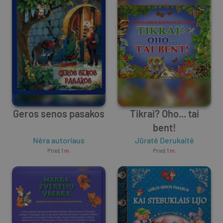
Geros senos pasakos
Tikrai? Oho... tai
bent!
Nėra autoriaus
Jūratė Derukaitė
Prieš
1 m.
Prieš
1 m.