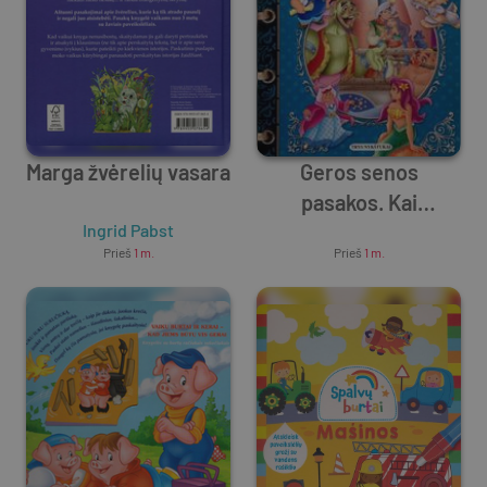
Marga žvėrelių vasara
Geros senos
pasakos. Kai
Ingrid Pabst
stebuklais lijo
Unknown Author
Prieš
1 m.
Prieš
1 m.