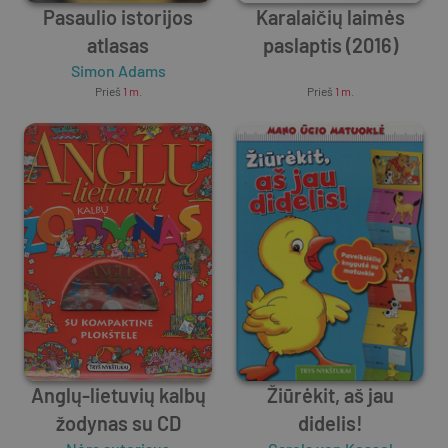
Pasaulio istorijos
Karalaičių laimės
atlasas
paslaptis (2016)
Simon Adams
Unknown Author
Prieš
1 m.
Prieš
1 m.
Anglų-lietuvių kalbų
Žiūrėkit, aš jau
žodynas su CD
didelis!