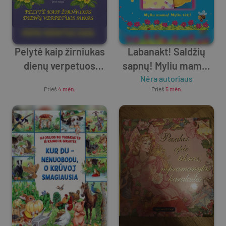
Pelytė kaip žirniukas
Labanakt! Saldžių
dienų verpetuos
sapnų! Myliu mamą!
Unknown Author
sukas
Nėra autoriaus
Myliu tėtį!
Prieš
4 mėn.
Prieš
5 mėn.