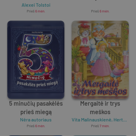
Alexei Tolstoi
nuotykiai
Unknown Author
mažyliams
Prieš
6 mėn.
Prieš
6 mėn.
5 minučių pasakėlės
Mergaitė ir trys
prieš miegą
meškos
Nėra autoriaus
Vita Malinauskienė
,
Herta Matulionytė-Burbienė
Prieš
6 mėn.
Prieš
7 mėn.