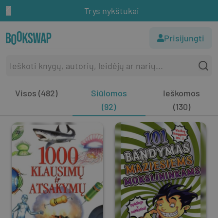
Trys nykštukai
Prisijungti
Visos (482)
Siūlomos
Ieškomos
(92)
(130)