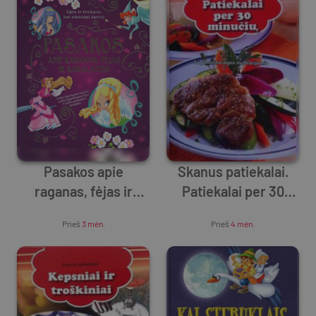
Pasakos apie
Skanus patiekalai.
raganas, fėjas ir
Patiekalai per 30
karalaites: ilgos ir
Unknown Author
Unknown Author
minuciu
Prieš
3 mėn.
Prieš
4 mėn.
trumpos, bet
vienodai žavios
(didelės raidės)