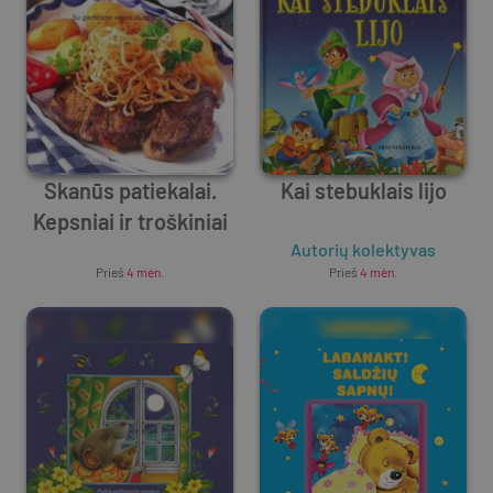
Skanūs patiekalai.
Kai stebuklais lijo
Kepsniai ir troškiniai
Unknown Author
Autorių kolektyvas
Prieš
4 mėn.
Prieš
4 mėn.