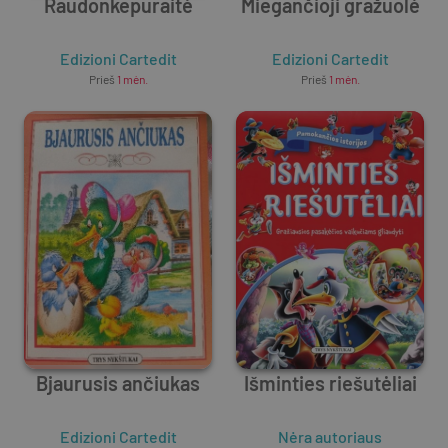
Raudonkepuraitė
Miegančioji gražuolė
Edizioni Cartedit
Edizioni Cartedit
Prieš
1 mėn.
Prieš
1 mėn.
Bjaurusis ančiukas
Išminties riešutėliai
Edizioni Cartedit
Nėra autoriaus