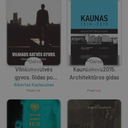
Vilniaus gatvės
Kaunas 19182015.
gyvos. Gidas po
Architektūros gidas
miesto periferiją
Albertas Kazlauskas
Unknown Author
Prieš
4 m.
Prieš
4 m.