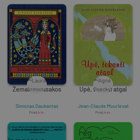
Žemaičių pasakos
Upė, tekanti atgal
Simonas Daukantas
Jean-Claude Mourlevat
Prieš
4 m.
Prieš
4 m.