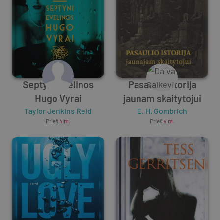
Septyni Evelinos
Pasaulio istorija
Hugo Vyrai
jaunam skaitytojui
Taylor Jenkins Reid
E. H. Gombrich
Prieš
4 m.
Prieš
4 m.