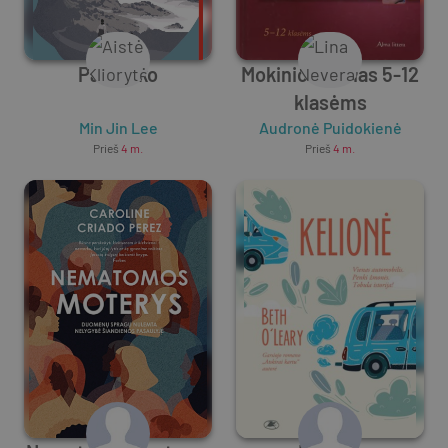
Pachinko
Mokinio žinynas 5-12
klasėms
Min Jin Lee
Audronė Puidokienė
Prieš
4 m.
Prieš
4 m.