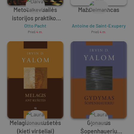
Metodiniai dailės
Mažasis princas
istorijos praktikos
principai
Otto Pacht
Antoine de Saint-Exupery
Prieš
4 m.
Prieš
4 m.
Melagis ant kušetės
Gydymas
(kieti viršeliai)
Šopenhaueriu