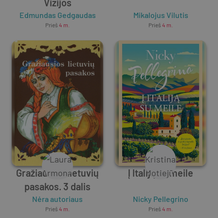
Vizijos
Edmundas Gedgaudas
Mikalojus Vilutis
Prieš
4 m.
Prieš
4 m.
Gražiausios lietuvių
Į Italiją su meile
pasakos. 3 dalis
Nėra autoriaus
Nicky Pellegrino
Prieš
4 m.
Prieš
4 m.