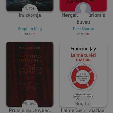
Institucija
Mergaitės, kuriomis
buvau
Stephen King
Tess Sharpe
Prieš
4 m.
Prieš
4 m.
Prūsijos įdomybės,
Laimė turėti mažiau.