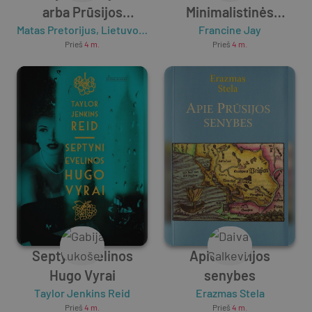
arba Prūsijos
Minimalistinės
Matas Pretorijus
regykla. V tomas
,
Lietuvos istorijos institutas
gyvensenos vadovas
Francine Jay
Prieš
4 m.
Prieš
4 m.
Septyni Evelinos
Apie Prūsijos
Hugo Vyrai
senybes
Taylor Jenkins Reid
Erazmas Stela
Prieš
4 m.
Prieš
4 m.