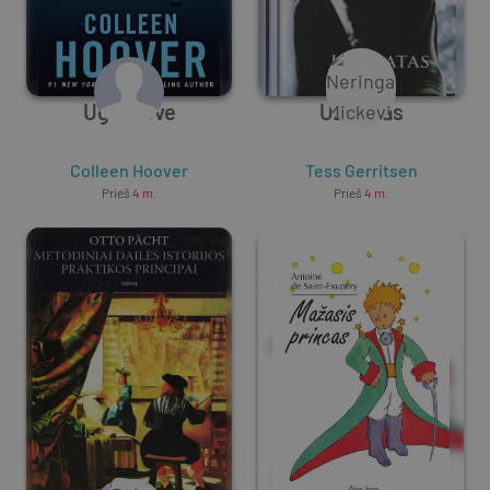
Ugly Love
Užkratas
Colleen Hoover
Tess Gerritsen
Prieš
4 m.
Prieš
4 m.