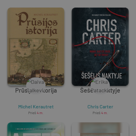
Prūsijos istorija
Šešėlis naktyje
Michel Kerautret
Chris Carter
Prieš
4 m.
Prieš
4 m.