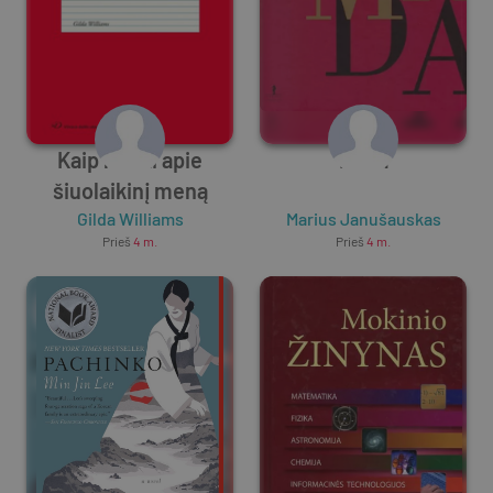
Kaip rašyti apie
Mada
šiuolaikinį meną
Gilda Williams
Marius Janušauskas
Prieš
4 m.
Prieš
4 m.