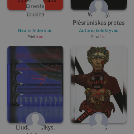
Galybė
Witkacy.
Plėšrūniškas protas
Naomi Alderman
Autorių kolektyvas
Prieš
4 m.
Prieš
4 m.
Liudas Truikys.
Tortas