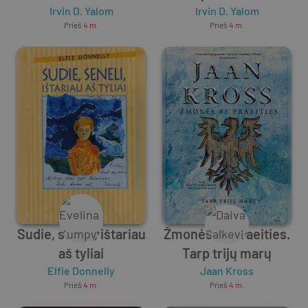
Irvin D. Yalom
(minkšti viršeliai)
Irvin D. Yalom
Prieš
4 m.
Prieš
4 m.
Sudie, seneli, ištariau
Žmonės be praeities.
aš tyliai
Tarp trijų marų
Elfie Donnelly
Jaan Kross
Prieš
4 m.
Prieš
4 m.