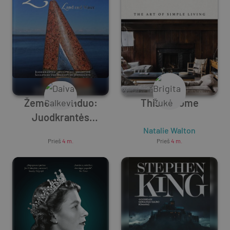
Žemė ir Vanduo:
This Is Home
Juodkrantės
skulptūrų krantinė
Unknown Author
Natalie Walton
Prieš
4 m.
Prieš
4 m.