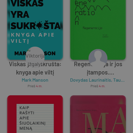
Viskas yra sukrušta:
Regeneracija ir jos
knyga apie viltį
įtampos.
Mark Manson
Dovydas Laurinaitis
Regeneration and its
,
Tautvydas Urbelis
Prieš
4 m.
Prieš
4 m.
discontents