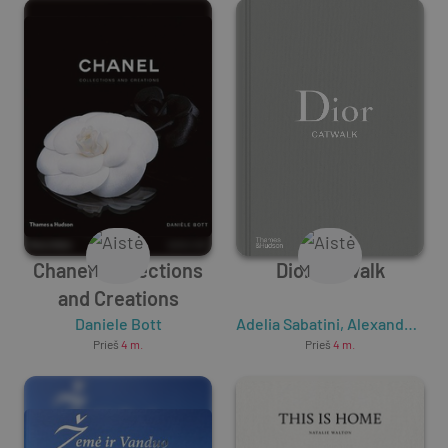
Chanel: Collections
Dior Catwalk
and Creations
Daniele Bott
Adelia Sabatini
,
Alexander Fury
Prieš
4 m.
Prieš
4 m.