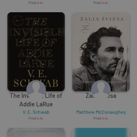
Prieš
4 m.
Prieš
4 m.
The Invisible Life of
Žalia šviesa
Addie LaRue
V. E. Schwab
Matthew McConaughey
Prieš
4 m.
Prieš
4 m.