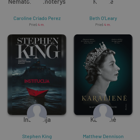
Nematomos moterys
Kelionė
Caroline Criado Perez
Beth O'Leary
Prieš
4 m.
Prieš
4 m.
Institucija
Karalienė
Stephen King
Matthew Dennison