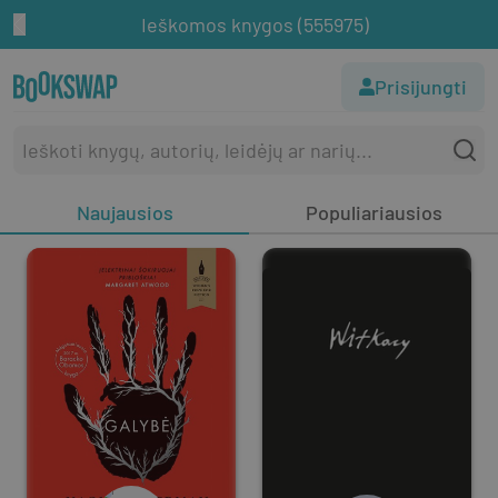
Ieškomos knygos (555975)
Prisijungti
Naujausios
Populiariausios