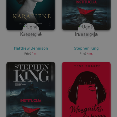
Karalienė
Institucija
Matthew Dennison
Stephen King
Prieš
4 m.
Prieš
4 m.