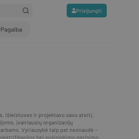
Prisijungti
Pagalba
 išleistuves ir projektavo savo ateitį. 
oms, įvairiausių organizacijų 
darbams. Vyriausybė taip pat nesnaudė – 
elektrifikacijos bei susisiekimo gerinimo 