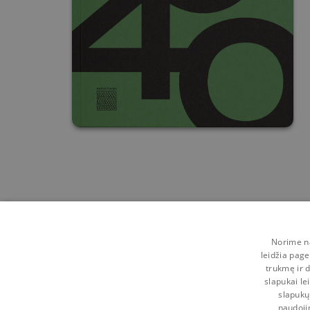
Norime na
leidžia page
trukmę ir d
slapukai le
slapukų
naudoji