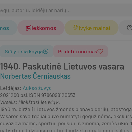
omos
Ieškomos
Įvykę mainai
Siūlyti šią knygą
Pridėti į norimas
1940. Paskutinė Lietuvos vasara
Norbertas Černiauskas
Leidėjas
:
Aukso žuvys
2021
260 psl.
ISBN
9786098120653
Viršelis
:
Minkštas
Lietuvių k.
1940 m. birželį Lietuvos žmonės planavo derlių, atostogas,
Vasaros savaitgaliai buvo numatyti gegužinėms, ekskursij
suvažiavimams, sportui, poilsiui ir, žinoma, žemės ūkio 
patvirtino didžiausią metinį biudžetą ir palaimino šalies 