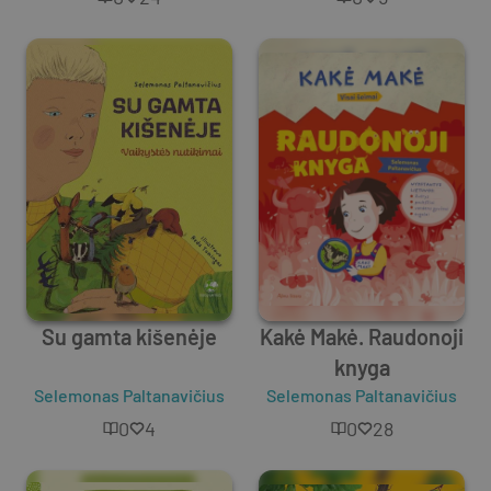
Su gamta kišenėje
Kakė Makė. Raudonoji
knyga
Selemonas Paltanavičius
Selemonas Paltanavičius
0
4
0
28