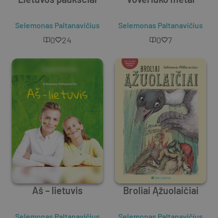
Selemonas Paltanavičius
Selemonas Paltanavičius
0
24
0
7
Aš – lietuvis
Broliai Ąžuolaičiai
Selemonas Paltanavičius
Selemonas Paltanavičius