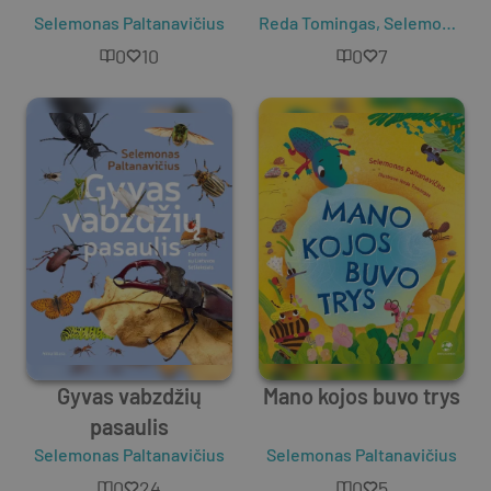
Selemonas Paltanavičius
Reda Tomingas
,
Selemonas Paltanavičius
0
10
0
7
Gyvas vabzdžių
Mano kojos buvo trys
pasaulis
Selemonas Paltanavičius
Selemonas Paltanavičius
0
24
0
5