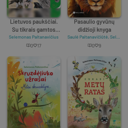
Lietuvos paukščiai.
Pasaulio gyvūnų
Su tikrais gamtos
didžioji knyga
Selemonas Paltanavičius
garsais
Saulė Paltanavičiūtė
,
Selemonas Paltanavičius
0
17
0
9