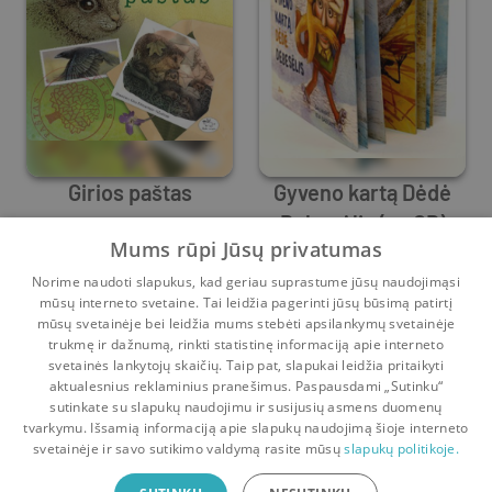
Girios paštas
Gyveno kartą Dėdė
Debesėlis (su CD)
Mums rūpi Jūsų privatumas
Selemonas Paltanavičius
Selemonas Paltanavičius
Norime naudoti slapukus, kad geriau suprastume jūsų naudojimąsi
0
5
0
0
mūsų interneto svetaine. Tai leidžia pagerinti jūsų būsimą patirtį
mūsų svetainėje bei leidžia mums stebėti apsilankymų svetainėje
1
2
trukmę ir dažnumą, rinkti statistinę informaciją apie interneto
svetainės lankytojų skaičių. Taip pat, slapukai leidžia pritaikyti
aktualesnius reklaminius pranešimus. Paspausdami „Sutinku“
sutinkate su slapukų naudojimu ir susijusių asmens duomenų
Pradinis
Krepšelis
Pokalbiai
Pranešimai
Paskyra
tvarkymu. Išsamią informaciją apie slapukų naudojimą šioje interneto
svetainėje ir savo sutikimo valdymą rasite mūsų
slapukų politikoje.
Bookswap programėlė