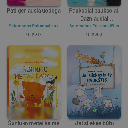
Pati geriausia uodega
Paukščiai paukščiai.
Dažniausiai
Selemonas Paltanavičius
Selemonas Paltanavičius
pastebimi Lietuvos
sparnuočiai
0
17
0
53
Šuniuko metai kaime
Jei sliekas būtų