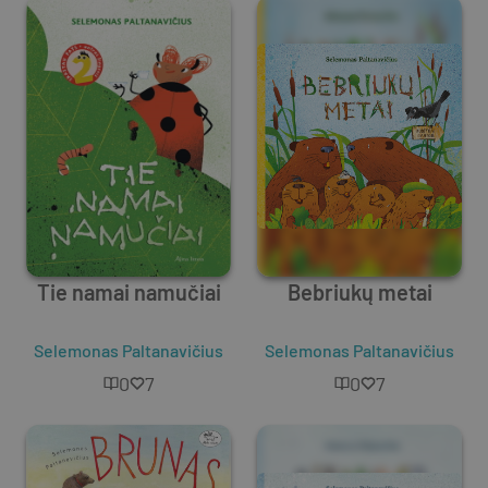
Tie namai namučiai
Bebriukų metai
Selemonas Paltanavičius
Selemonas Paltanavičius
0
7
0
7