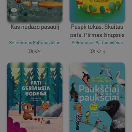
Kas nudažo pasaulį
Paspirtukas. Skaitau
pats. Pirmas žingsnis
Selemonas Paltanavičius
Selemonas Paltanavičius
0
4
0
15