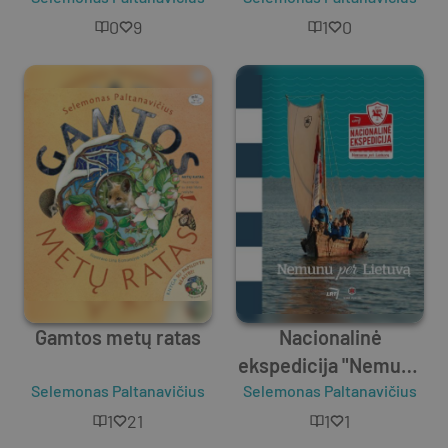
0
9
1
0
Gamtos metų ratas
Nacionalinė
ekspedicija "Nemunu
Selemonas Paltanavičius
Selemonas Paltanavičius
per Lietuvą"
1
21
1
1