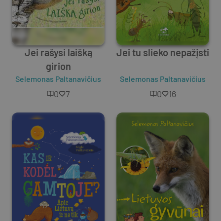
Jei rašysi laišką
Jei tu slieko nepažįsti
girion
Selemonas Paltanavičius
Selemonas Paltanavičius
0
7
0
16