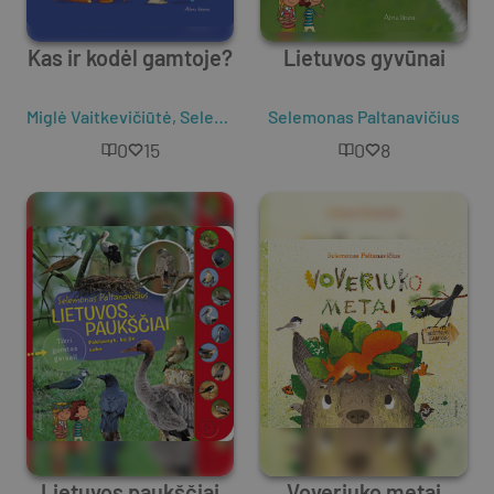
Kas ir kodėl gamtoje?
Lietuvos gyvūnai
Miglė Vaitkevičiūtė
,
Selemonas Paltanavičius
Selemonas Paltanavičius
0
15
0
8
Lietuvos paukščiai
Voveriuko metai