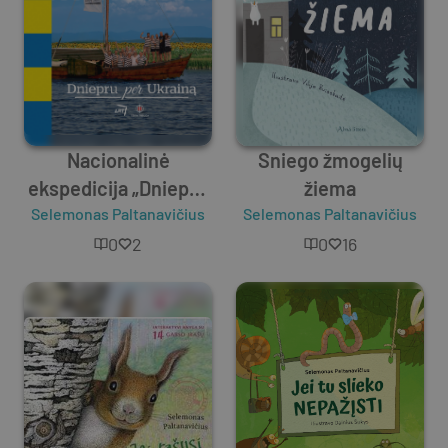
Nacionalinė
Sniego žmogelių
ekspedicija „Dniepru
žiema
Selemonas Paltanavičius
per Ukrainą“
Selemonas Paltanavičius
0
2
0
16