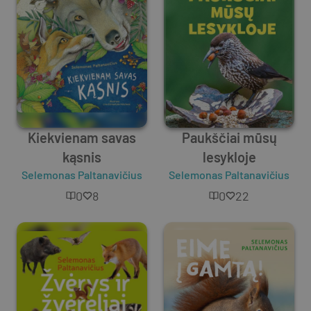
Kiekvienam savas
Paukščiai mūsų
kąsnis
lesykloje
Selemonas Paltanavičius
Selemonas Paltanavičius
0
8
0
22