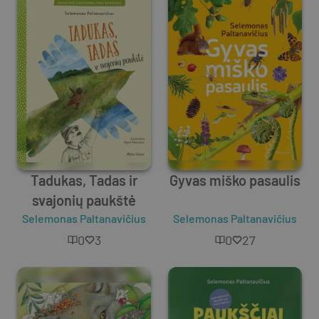
Tadukas, Tadas ir
Gyvas miško pasaulis
svajonių paukštė
Selemonas Paltanavičius
Selemonas Paltanavičius
0
3
0
27