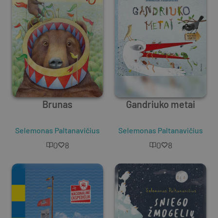
Brunas
Gandriuko metai
Selemonas Paltanavičius
Selemonas Paltanavičius
0
8
0
8