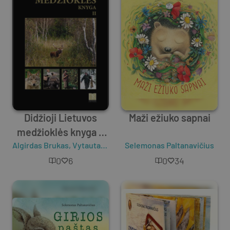
Didžioji Lietuvos
Maži ežiuko sapnai
medžioklės knyga 2
Algirdas Brukas
tomas
,
Vytautas Tamošiūnas
Selemonas Paltanavičius
,
Rimantas Baleišis
,
Eg
0
6
0
34