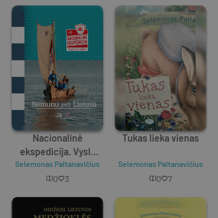
Nacionalinė
Tukas lieka vienas
ekspedicija. Vysla
Selemonas Paltanavičius
per Lenkiją
Selemonas Paltanavičius
0
3
0
7