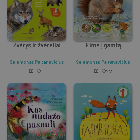
Žvėrys ir žvėreliai
Eime į gamtą
Selemonas Paltanavičius
Selemonas Paltanavičius
0
11
0
22