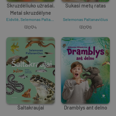
Skruzdėliuko užrašai.
Sukasi metų ratas
Metai skruzdėlyne
Eídvilė
,
Selemonas Paltanavičius
Selemonas Paltanavičius
0
4
0
6
Šaltakraujai
Dramblys ant delno