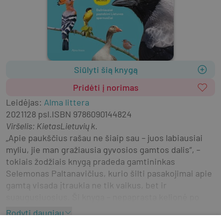
Siūlyti šią knygą
Pridėti į norimas
Leidėjas
:
Alma littera
2021
128 psl.
ISBN
9786090144824
Viršelis
:
Kietas
Lietuvių k.
„Apie paukščius rašau ne šiaip sau – juos labiausiai 
myliu, jie man gražiausia gyvosios gamtos dalis“, – 
tokiais žodžiais knygą pradeda gamtininkas 
Selemonas Paltanavičius, kurio šilti pasakojimai apie 
gamtą visada įtraukia ne tik vaikus, bet ir 
suaugusiuosius. Ši knyga – nepaprasta kelionė po 
Lietuvos vandenis, miškus, pievas ir žmonių 
Rodyti daugiau
gyvenvietes, kur gėrėsitės gražuoliais skrajūnais, 