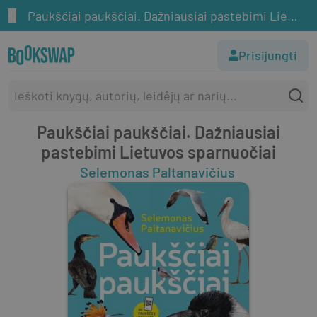
Paukščiai paukščiai. Dažniausiai pastebimi Lietuvos sparnuočiai
Prisijungti
Paukščiai paukščiai. Dažniausiai
pastebimi Lietuvos sparnuočiai
Selemonas Paltanavičius