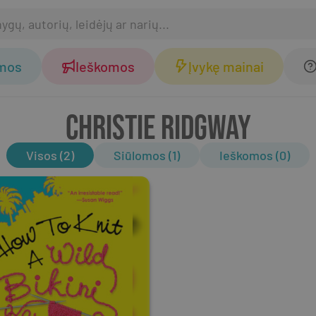
omos
Ieškomos
Įvykę mainai
CHRISTIE RIDGWAY
Visos (2)
Siūlomos (1)
Ieškomos (0)