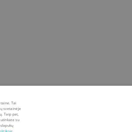
taine. Tai
mų svetainėje
ų. Taip pat,
sutinkate su
 slapukų
litikoje.