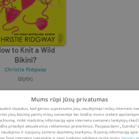
ow to Knit a Wild
Bikini?
dgway
Christie Ridgway
0
0
Mums rūpi Jūsų privatumas
udoti slapukus, kad geriau suprastume jūsų naudojimąsi mūsų interneto sve
rinti jūsų būsimą patirtį mūsų svetainėje bei leidžia mums stebėti apsilanky
ažnumą, rinkti statistinę informaciją apie interneto svetainės lankytojų skaiči
idžia pritaikyti aktualesnius reklaminius pranešimus. Paspausdami „Sutinku“ 
 naudojimu ir susijusių asmens duomenų tvarkymu. Išsamią informaciją apie
mą šioje interneto svetainėje ir savo sutikimo valdymą rasite mūsų
slapukų po