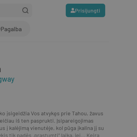
Prisijungti
Pagalba
a
dgway
ko įsigeidžia Vos atvykęs prie Tahou, žavus 
eičiau iš ten pasprukti. Įsipareigojimas 
į kalėjimą vienutėje, kol pūga įkalina jį su 
 tik padės „prastumti“ laiką, jei... Keira 