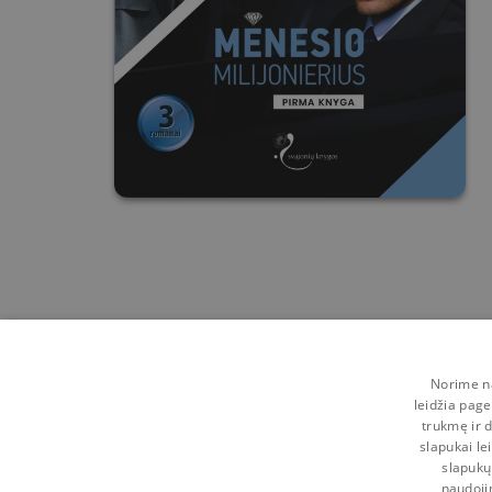
Norime na
leidžia page
trukmę ir d
slapukai le
slapukų
naudoji