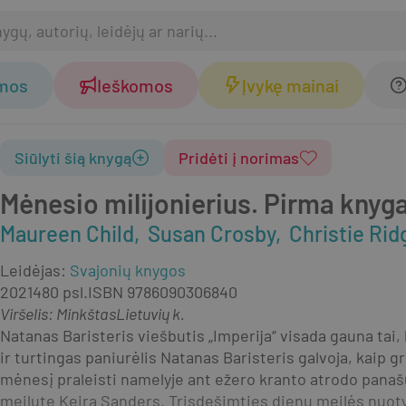
omos
Ieškomos
Įvykę mainai
Siūlyti šią knygą
Pridėti į norimas
Mėnesio milijonierius. Pirma knyg
Maureen Child
Susan Crosby
Christie Ri
Leidėjas
:
Svajonių knygos
2021
480 psl.
ISBN
9786090306840
Viršelis
:
Minkštas
Lietuvių k.
Natanas Baristeris viešbutis „Imperija“ visada gauna tai, 
ir turtingas paniurėlis Natanas Baristeris galvoja, kaip gr
mėnesį praleisti namelyje ant ežero kranto atrodo panašus 
meilute Keira Sanders. Trisdešimties dienų meilės nuotykis