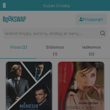
Susan Crosby
Prisijungti
Visos (2)
Siūlomos
Ieškomos
(1)
(0)