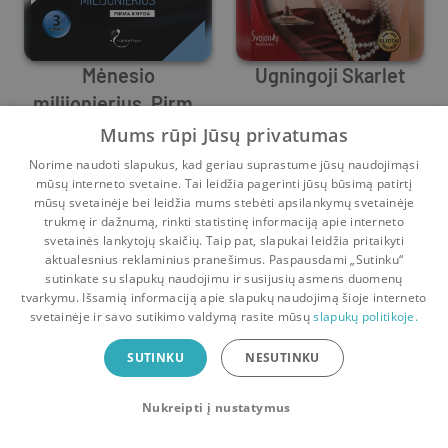
Mėnesio
Ugningoji Skarlet
milijonierius. Pirma
Maureen Child
knyga
,
Susan Crosby
,
Christie Ridgway
Susan Crosby
Mums rūpi Jūsų privatumas
5
0
0
0
Norime naudoti slapukus, kad geriau suprastume jūsų naudojimąsi
mūsų interneto svetaine. Tai leidžia pagerinti jūsų būsimą patirtį
mūsų svetainėje bei leidžia mums stebėti apsilankymų svetainėje
trukmę ir dažnumą, rinkti statistinę informaciją apie interneto
svetainės lankytojų skaičių. Taip pat, slapukai leidžia pritaikyti
aktualesnius reklaminius pranešimus. Paspausdami „Sutinku“
sutinkate su slapukų naudojimu ir susijusių asmens duomenų
Pradinis
Krepšelis
Pokalbiai
Pranešimai
Paskyra
tvarkymu. Išsamią informaciją apie slapukų naudojimą šioje interneto
svetainėje ir savo sutikimo valdymą rasite mūsų
slapukų politikoje.
Bookswap programėlė
SUTINKU
NESUTINKU
Mainykis knygomis dar patogiau!
Nukreipti į nustatymus
Uždaryti
Atsisiųsti