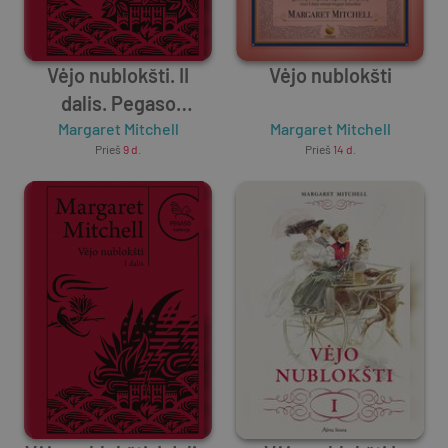
Vėjo nublokšti. II
Vėjo nublokšti
dalis. Pegaso
Margaret Mitchell
kolekcija
Margaret Mitchell
Prieš
9 d.
Prieš
14 d.