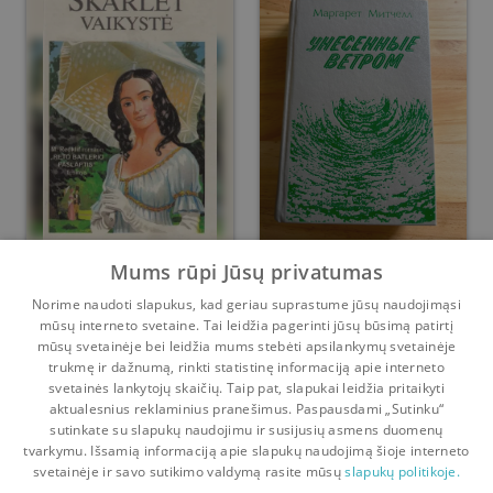
Skarlet vaikystė
Vėjo nublokšti
Mums rūpi Jūsų privatumas
Norime naudoti slapukus, kad geriau suprastume jūsų naudojimąsi
Margaret Mitchell
Margaret Mitchell
mūsų interneto svetaine. Tai leidžia pagerinti jūsų būsimą patirtį
mūsų svetainėje bei leidžia mums stebėti apsilankymų svetainėje
Prieš
2 m.
Prieš
2 m.
trukmę ir dažnumą, rinkti statistinę informaciją apie interneto
svetainės lankytojų skaičių. Taip pat, slapukai leidžia pritaikyti
aktualesnius reklaminius pranešimus. Paspausdami „Sutinku“
sutinkate su slapukų naudojimu ir susijusių asmens duomenų
Pradinis
Krepšelis
Pokalbiai
Pranešimai
Paskyra
tvarkymu. Išsamią informaciją apie slapukų naudojimą šioje interneto
svetainėje ir savo sutikimo valdymą rasite mūsų
slapukų politikoje.