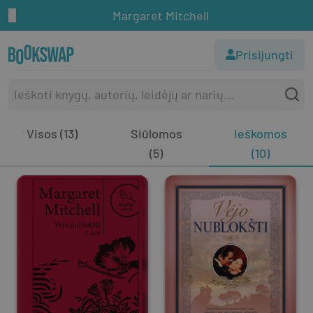
Margaret Mitchell
Prisijungti
Visos (13)
Siūlomos
Ieškomos
(5)
(10)