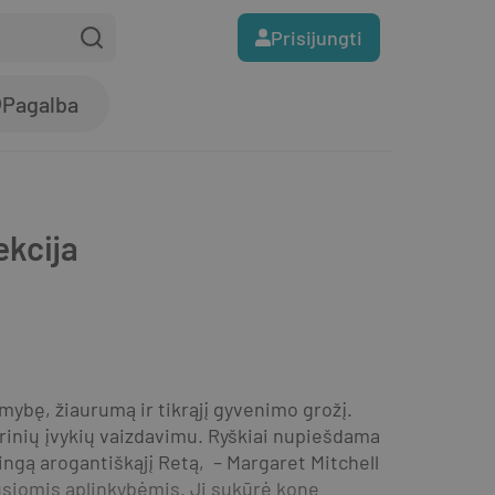
Prisijungti
Pagalba
ekcija
mybę, žiaurumą ir tikrąjį gyvenimo grožį. 
inių įvykių vaizdavimu. Ryškiai nupiešdama 
ingą arogantiškąjį Retą,  – Margaret Mitchell 
ausiomis aplinkybėmis. Ji sukūrė kone 