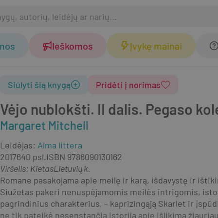
omos
Ieškomos
Įvykę mainai
Siūlyti šią knygą
Pridėti į norimas
Vėjo nublokšti. II dalis. Pegaso kol
Margaret Mitchell
Leidėjas
:
Alma littera
2017
640 psl.
ISBN
9786090130162
Viršelis
:
Kietas
Lietuvių k.
Romane pasakojama apie meilę ir karą, išdavystę ir ištiki
Siužetas pakeri nenuspėjamomis meilės intrigomis, istor
pagrindinius charakterius, – kaprizingąją Skarlet ir įspūd
ne tik pateikė nesenstančią istoriją apie išlikimą žiauri