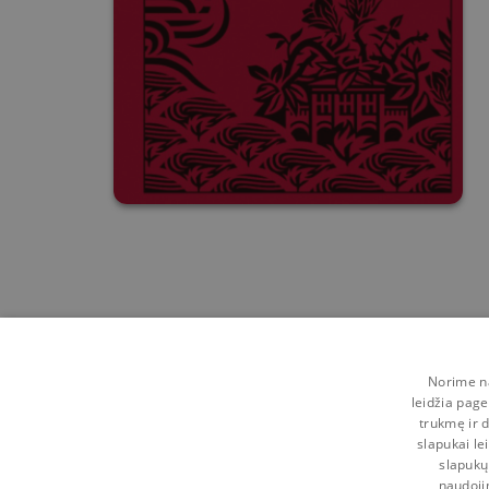
Norime na
leidžia page
trukmę ir d
slapukai le
slapukų
naudoji