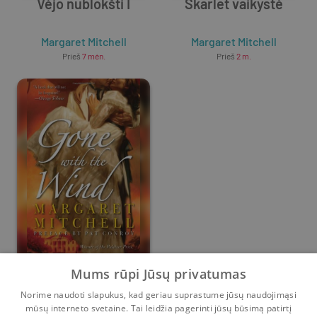
Vėjo nublokšti I
Skarlet vaikystė
Margaret Mitchell
Margaret Mitchell
Prieš
7 mėn.
Prieš
2 m.
Gone with the Wind
Mums rūpi Jūsų privatumas
Norime naudoti slapukus, kad geriau suprastume jūsų naudojimąsi
Margaret Mitchell
mūsų interneto svetaine. Tai leidžia pagerinti jūsų būsimą patirtį