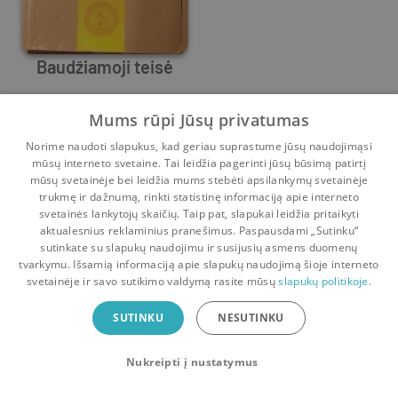
Baudžiamoji teisė
A. Abramavičius
,
A. Drakšienė
,
A. Čepas
Mums rūpi Jūsų privatumas
Prieš
4 m.
Norime naudoti slapukus, kad geriau suprastume jūsų naudojimąsi
mūsų interneto svetaine. Tai leidžia pagerinti jūsų būsimą patirtį
mūsų svetainėje bei leidžia mums stebėti apsilankymų svetainėje
trukmę ir dažnumą, rinkti statistinę informaciją apie interneto
svetainės lankytojų skaičių. Taip pat, slapukai leidžia pritaikyti
aktualesnius reklaminius pranešimus. Paspausdami „Sutinku“
sutinkate su slapukų naudojimu ir susijusių asmens duomenų
Pradinis
Krepšelis
Pokalbiai
Pranešimai
Paskyra
tvarkymu. Išsamią informaciją apie slapukų naudojimą šioje interneto
svetainėje ir savo sutikimo valdymą rasite mūsų
slapukų politikoje.
Bookswap programėlė
SUTINKU
NESUTINKU
Mainykis knygomis dar patogiau!
Nukreipti į nustatymus
Uždaryti
Atsisiųsti