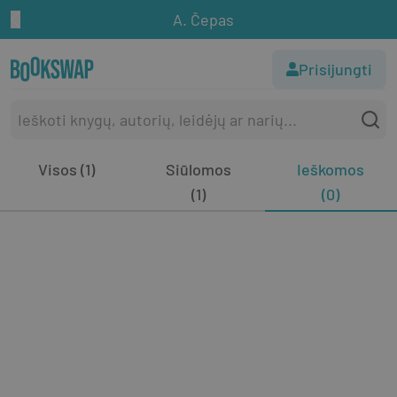
A. Čepas
Prisijungti
Visos (1)
Siūlomos
Ieškomos
(1)
(0)