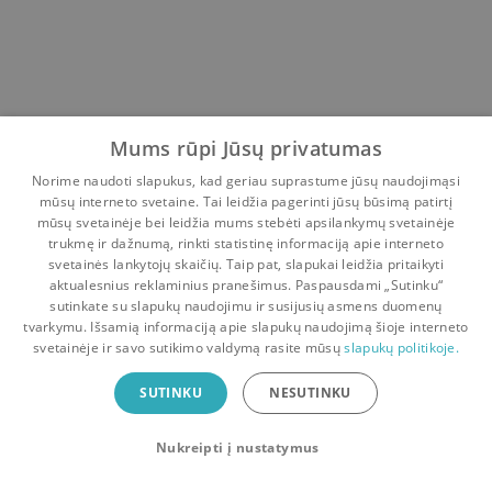
Mums rūpi Jūsų privatumas
Norime naudoti slapukus, kad geriau suprastume jūsų naudojimąsi
mūsų interneto svetaine. Tai leidžia pagerinti jūsų būsimą patirtį
mūsų svetainėje bei leidžia mums stebėti apsilankymų svetainėje
trukmę ir dažnumą, rinkti statistinę informaciją apie interneto
svetainės lankytojų skaičių. Taip pat, slapukai leidžia pritaikyti
aktualesnius reklaminius pranešimus. Paspausdami „Sutinku“
sutinkate su slapukų naudojimu ir susijusių asmens duomenų
Pradinis
Krepšelis
Pokalbiai
Pranešimai
Paskyra
tvarkymu. Išsamią informaciją apie slapukų naudojimą šioje interneto
svetainėje ir savo sutikimo valdymą rasite mūsų
slapukų politikoje.
Bookswap programėlė
SUTINKU
NESUTINKU
Mainykis knygomis dar patogiau!
Nukreipti į nustatymus
Uždaryti
Atsisiųsti