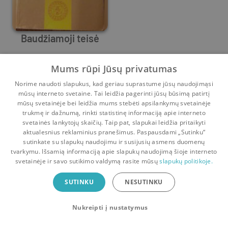
Baudžiamoji teisė
A. Abramavičius
,
A. Drakšienė
,
A. Čepas
Mums rūpi Jūsų privatumas
1
0
Norime naudoti slapukus, kad geriau suprastume jūsų naudojimąsi
mūsų interneto svetaine. Tai leidžia pagerinti jūsų būsimą patirtį
mūsų svetainėje bei leidžia mums stebėti apsilankymų svetainėje
trukmę ir dažnumą, rinkti statistinę informaciją apie interneto
svetainės lankytojų skaičių. Taip pat, slapukai leidžia pritaikyti
aktualesnius reklaminius pranešimus. Paspausdami „Sutinku“
sutinkate su slapukų naudojimu ir susijusių asmens duomenų
Pradinis
Krepšelis
Pokalbiai
Pranešimai
Paskyra
tvarkymu. Išsamią informaciją apie slapukų naudojimą šioje interneto
svetainėje ir savo sutikimo valdymą rasite mūsų
slapukų politikoje.
Bookswap programėlė
SUTINKU
NESUTINKU
Mainykis knygomis dar patogiau!
Nukreipti į nustatymus
Uždaryti
Atsisiųsti