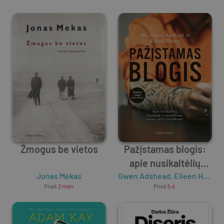
Žmogus be vietos
Pažįstamas blogis:
apie nusikaltėlių
Jonas Mekas
Gwen Adshead
žiaurumą ir
,
Eileen Horne
Prieš
2 mėn.
Prieš
5 d.
žmogiškumą –
teismo psichiatrės
užrašai