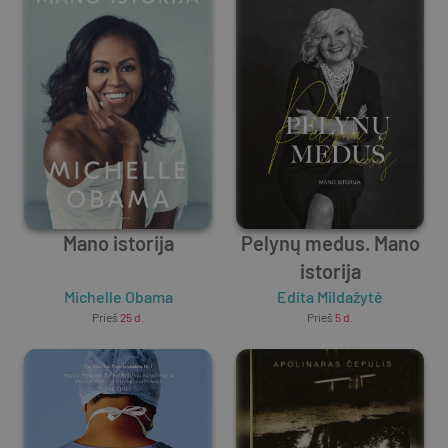
Mano istorija
Pelynų medus. Mano
istorija
Michelle Obama
Edita Mildažytė
Prieš
25 d.
Prieš
5 d.