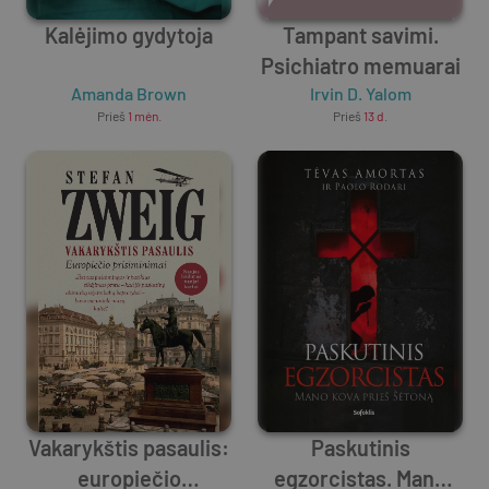
Kalėjimo gydytoja
Tampant savimi.
Psichiatro memuarai
Amanda Brown
Irvin D. Yalom
Prieš
1 mėn.
Prieš
13 d.
Vakarykštis pasaulis:
Paskutinis
europiečio
egzorcistas. Mano