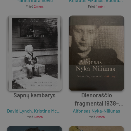
Marina Abramović
Kęstutis Pikūnas
,
Adolfas Mekas
Prieš
2 mėn.
Prieš
1 mėn.
Sapnų kambarys
Dienoraščio
fragmentai 1938–
David Lynch
,
Kristine McKenna
Alfonsas Nyka-Niliūnas
1975
Prieš
3 mėn.
Prieš
2 mėn.