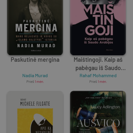
Paskutinė mergina
Maištingoji. Kaip aš
pabėgau iš Saudo
Nadia Murad
Rahaf Mohammed
Arabijos
Prieš
1 mėn.
Prieš
1 mėn.