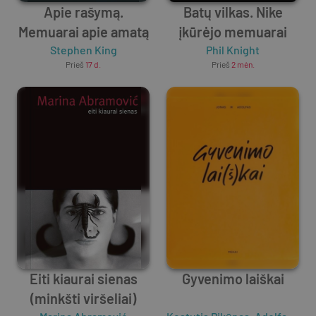
Apie rašymą.
Batų vilkas. Nike
Memuarai apie amatą
įkūrėjo memuarai
Stephen King
Phil Knight
Prieš
17 d.
Prieš
2 mėn.
Eiti kiaurai sienas
Gyvenimo laiškai
(minkšti viršeliai)