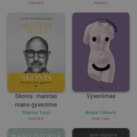
Prieš
20 d.
Prieš
8 d.
Skonis: maistas
Vyvenimas
mano gyvenime
Stanley Tucci
Beata Tiškevič
Prieš
26 d.
Prieš
1 mėn.