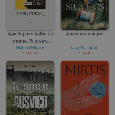
Apie ką nesikalbu su
Aušvico siuvėjos
mama. 15 atvirų
Michele Filigate
pasakojimų
Lucy Adlington
Prieš
6 mėn.
Prieš
3 d.