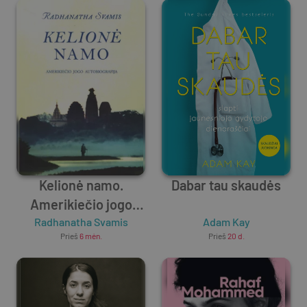
istorija
Kelionė namo.
Dabar tau skaudės
Amerikiečio jogo
Radhanatha Svamis
autobiografija.
Adam Kay
Prieš
6 mėn.
Prieš
20 d.