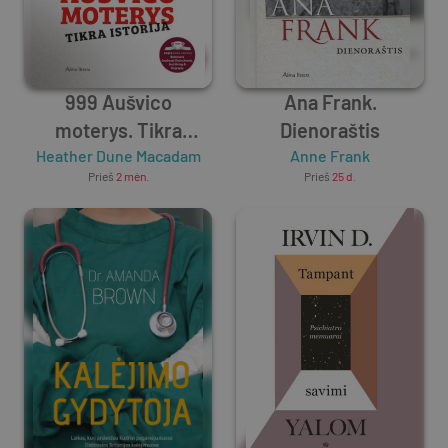
999 Aušvico
Ana Frank.
moterys. Tikra
Dienoraštis
Heather Dune Macadam
istorija
Anne Frank
Prieš
2 mėn.
Prieš
25 d.