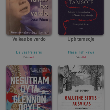
Vaikas be vardo
Upė tamsoje
Deivas Pelzeris
Masaji Ishikawa
Prieš
4 d.
Prieš
8 d.