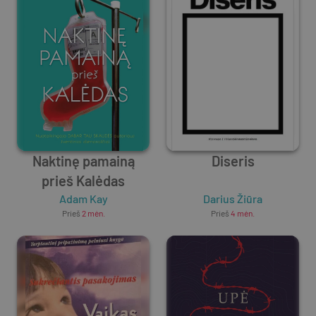
Naktinę pamainą
Diseris
prieš Kalėdas
Adam Kay
Darius Žiūra
Prieš
2 mėn.
Prieš
4 mėn.