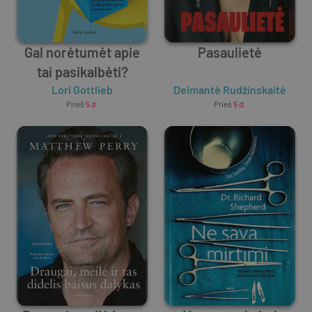
Gal norėtumėt apie
Pasaulietė
tai pasikalbėti?
Lori Gottlieb
Deimantė Rudžinskaitė
Prieš
5 d.
Prieš
5 d.