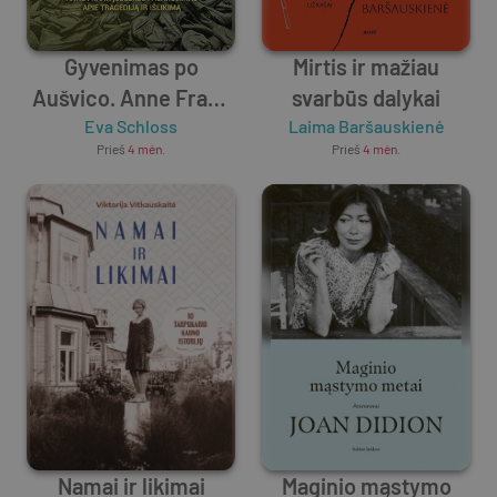
Gyvenimas po
Mirtis ir mažiau
Aušvico. Anne Frank
svarbūs dalykai
įseserės pasakojimas
Eva Schloss
Laima Baršauskienė
Prieš
4 mėn.
Prieš
4 mėn.
apie tragediją ir
išlikimą
Namai ir likimai
Maginio mąstymo