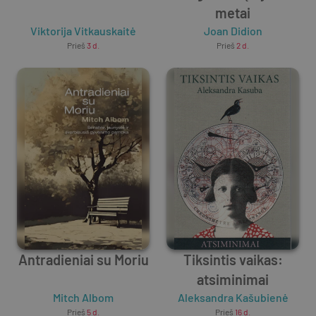
metai
Viktorija Vitkauskaitė
Joan Didion
Prieš
3 d.
Prieš
2 d.
Antradieniai su Moriu
Tiksintis vaikas:
atsiminimai
Mitch Albom
Aleksandra Kašubienė
Prieš
5 d.
Prieš
16 d.