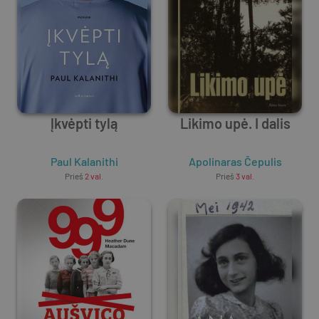
Įkvėpti tylą
Likimo upė. I dalis
Paul Kalanithi
Apolinaras Čepulis
Prieš
2 val.
Prieš
3 val.