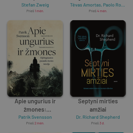
prisiminimai
Stefan Zweig
Tėvas Amortas
kova prieš šėtoną
,
Paolo Rodari
Prieš
1 mėn.
Prieš
4 mėn.
Apie ungurius ir
Septyni mirties
žmones:
amžiai
mįslingiausios
Patrik Svensson
Dr. Richard Shepherd
Prieš
2 mėn.
Prieš
3 d.
pasaulio žuvies