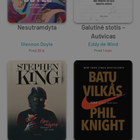
Nesutramdyta
Galutinė stotis –
Aušvicas
Glennon Doyle
Eddy de Wind
Prieš
30 d.
Prieš
1 mėn.