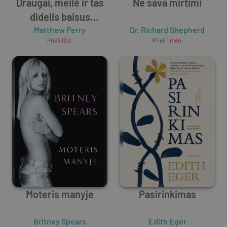
Draugai, meilė ir tas
Ne sava mirtimi
didelis baisus
Matthew Perry
dalykas
Dr. Richard Shepherd
Prieš
13 d.
Prieš
1 mėn.
Moteris manyje
Pasirinkimas
Britney Spears
Edith Eger