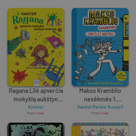
Ragana Lilė apverčia
Makso Kramblio
mokyklą aukštyn
nesėkmės 1.
kojomis
Knister
Spintelės didvyris
Rachel Renée Russell
Prieš
1 mėn.
Prieš
1 mėn.