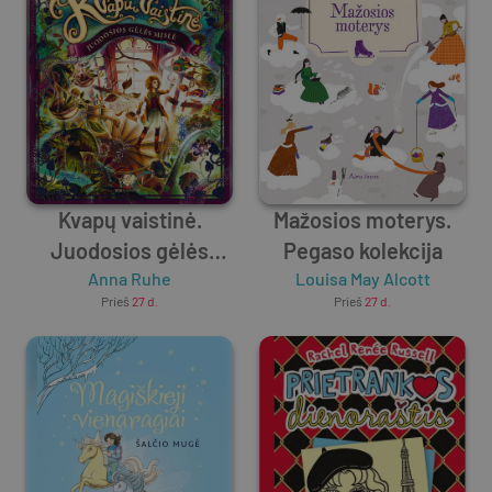
Kvapų vaistinė.
Mažosios moterys.
Juodosios gėlės
Pegaso kolekcija
Anna Ruhe
mįslė
Louisa May Alcott
Prieš
27 d.
Prieš
27 d.