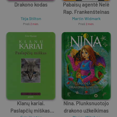
Drakono kodas
Pabaisų agentė Nelė
Rap. Frankenšteinas
Tėja Stilton
Martin Widmark
Prieš
2 mėn.
Prieš
2 mėn.
Klanų kariai.
Nina. Plunksnuotojo
Paslapčių miškas.
drakono užkeikimas