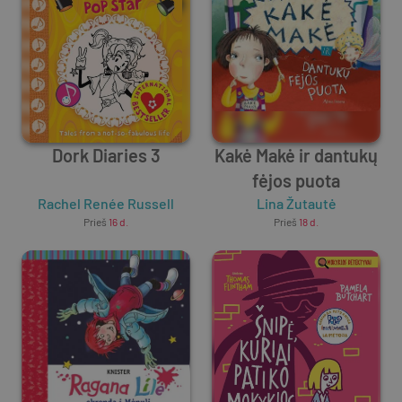
Dork Diaries 3
Kakė Makė ir dantukų
fėjos puota
Rachel Renée Russell
Lina Žutautė
Prieš
16 d.
Prieš
18 d.