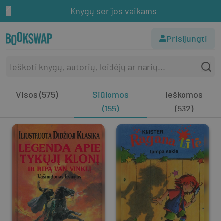
Knygų serijos vaikams
Prisijungti
Visos (575)
Siūlomos
Ieškomos
(155)
(532)