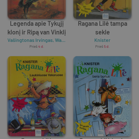
Legenda apie Tykųjį
Ragana Lilė tampa
klonį ir Ripą van Vinklį
sekle
Vašingtonas Irvingas
,
Washington Irving
Knister
Prieš
4 d.
Prieš
5 d.