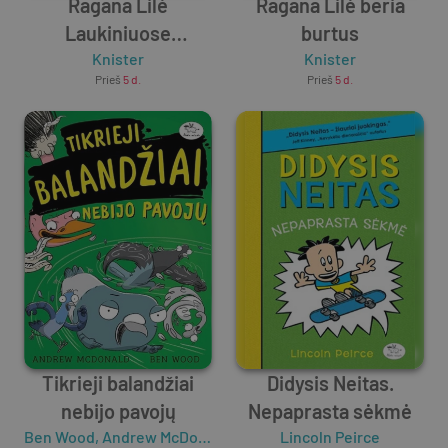
Ragana Lilė
Ragana Lilė beria
Laukiniuose
burtus
Vakaruose
Knister
Knister
Prieš
5 d.
Prieš
5 d.
Tikrieji balandžiai
Didysis Neitas.
nebijo pavojų
Nepaprasta sėkmė
Ben Wood
,
Andrew McDonald
Lincoln Peirce