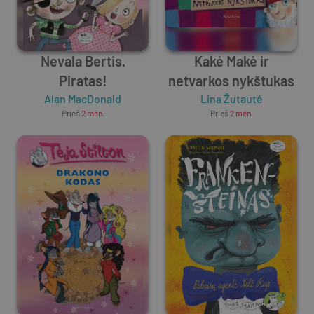
Nevala Bertis.
Kakė Makė ir
Piratas!
netvarkos nykštukas
Alan MacDonald
Lina Žutautė
Prieš
2 mėn.
Prieš
2 mėn.