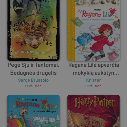
Pegė Sju ir fantomai.
Ragana Lilė apverčia
Bedugnės drugelis
mokyklą aukštyn
Serge Brussolo
kojomis
Knister
Prieš
1 mėn.
Prieš
1 mėn.