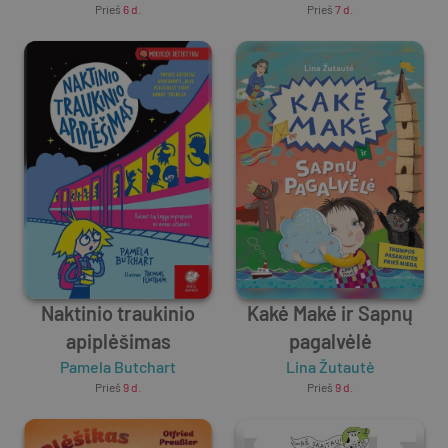
Prieš
6 d.
Prieš
7 d.
Naktinio traukinio
Kakė Makė ir Sapnų
apiplėšimas
pagalvėlė
Pamela Butchart
Lina Žutautė
Prieš
9 d.
Prieš
9 d.