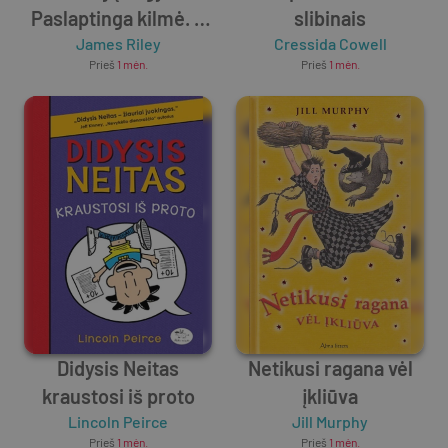
Paslaptinga kilmė. 3
slibinais
James Riley
dalis
Cressida Cowell
Prieš
1 mėn.
Prieš
1 mėn.
Didysis Neitas
Netikusi ragana vėl
kraustosi iš proto
įkliūva
Lincoln Peirce
Jill Murphy
Prieš
1 mėn.
Prieš
1 mėn.