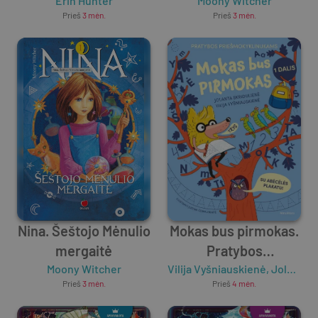
Trečioji knyga
Erin Hunter
Moony Witcher
Prieš
3 mėn.
Prieš
3 mėn.
Nina. Šeštojo Mėnulio
Mokas bus pirmokas.
mergaitė
Pratybos
Moony Witcher
Vilija Vyšniauskienė
priešmokyklinukams,
,
Jolanta Skridulienė
Prieš
3 mėn.
Prieš
4 mėn.
1 dalis