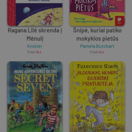
Ragana Lilė skrenda į
Šnipė, kuriai patiko
Mėnulį
mokyklos pietūs
Knister
Pamela Butchart
Prieš
18 d.
Prieš
19 d.