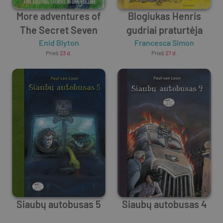
More adventures of
Blogiukas Henris
The Secret Seven
gudriai praturtėja
Enid Blyton
Francesca Simon
Prieš
23 d.
Prieš
27 d.
Siaubų autobusas 5
Siaubų autobusas 4