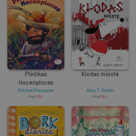
Plėšikas
Klodas mieste
Hocenplocas
Otfried Preussler
Alex T. Smith
Prieš
13 d.
Prieš
15 d.