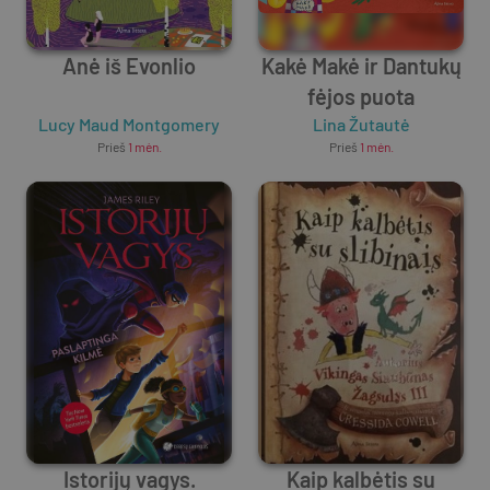
Anė iš Evonlio
Kakė Makė ir Dantukų
fėjos puota
Lucy Maud Montgomery
Lina Žutautė
Prieš
1 mėn.
Prieš
1 mėn.
Istorijų vagys.
Kaip kalbėtis su