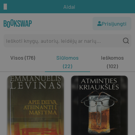
Aidai
Prisijungti
Visos (176)
Siūlomos
Ieškomos
(22)
(102)