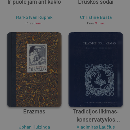
Ir puolė jam ant kaklo
Druskos sodai
Marko Ivan Rupnik
Christine Busta
Prieš
8 mėn.
Prieš
9 mėn.
Erazmas
Tradicijos likimas:
konservatyvios
Johan Huizinga
minties metmenys
Vladimiras Laučius