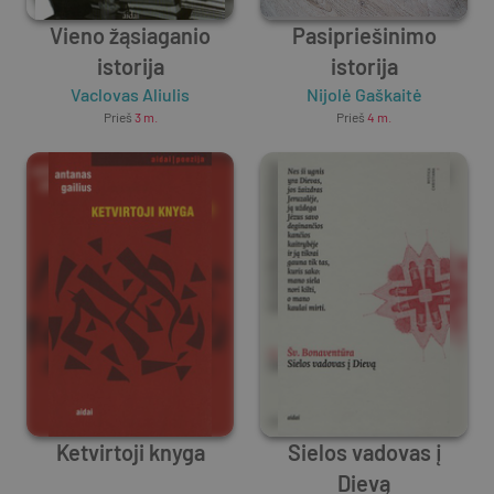
Vieno žąsiaganio
Pasipriešinimo
istorija
istorija
Vaclovas Aliulis
Nijolė Gaškaitė
Prieš
3 m.
Prieš
4 m.
Ketvirtoji knyga
Sielos vadovas į
Dievą