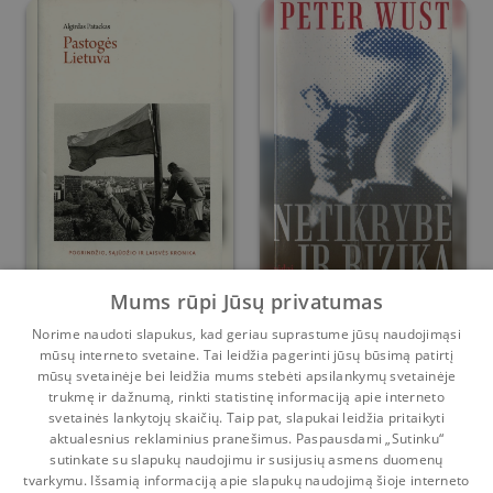
Pastogės Lietuva
Netikrybė ir rizika
Mums rūpi Jūsų privatumas
Norime naudoti slapukus, kad geriau suprastume jūsų naudojimąsi
mūsų interneto svetaine. Tai leidžia pagerinti jūsų būsimą patirtį
Algirdas Patackas
Peter Wust
mūsų svetainėje bei leidžia mums stebėti apsilankymų svetainėje
Prieš
5 m.
Prieš
5 m.
trukmę ir dažnumą, rinkti statistinę informaciją apie interneto
svetainės lankytojų skaičių. Taip pat, slapukai leidžia pritaikyti
aktualesnius reklaminius pranešimus. Paspausdami „Sutinku“
sutinkate su slapukų naudojimu ir susijusių asmens duomenų
Pradinis
Krepšelis
Pokalbiai
Pranešimai
Paskyra
tvarkymu. Išsamią informaciją apie slapukų naudojimą šioje interneto