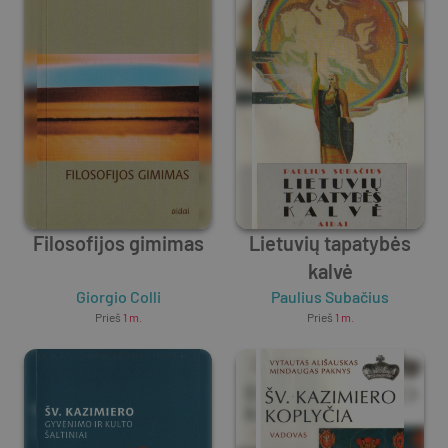
Filosofijos gimimas
Lietuvių tapatybės
kalvė
Giorgio Colli
Paulius Subačius
Prieš
1 m.
Prieš
1 m.