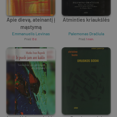
Apie dievą, ateinantį į
Atminties kriaukšlės
mąstymą
Emmanuelis Levinas
Palemonas Dračiula
Prieš
13 d.
Prieš
1 mėn.