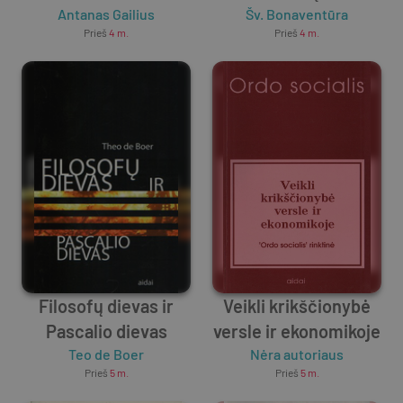
Antanas Gailius
Šv. Bonaventūra
Prieš
4 m.
Prieš
4 m.
Filosofų dievas ir
Veikli krikščionybė
Pascalio dievas
versle ir ekonomikoje
Teo de Boer
Nėra autoriaus
Prieš
5 m.
Prieš
5 m.