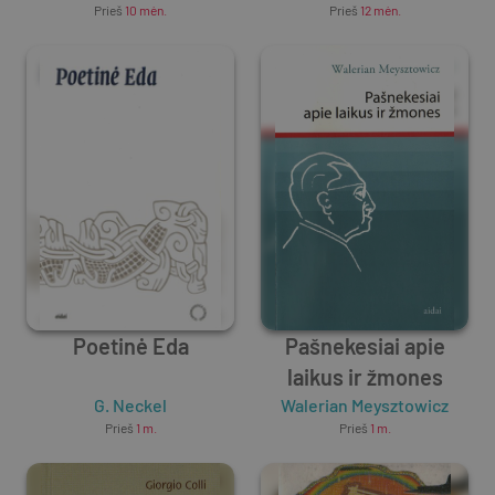
Prieš
10 mėn.
Prieš
12 mėn.
Poetinė Eda
Pašnekesiai apie
laikus ir žmones
G. Neckel
Walerian Meysztowicz
Prieš
1 m.
Prieš
1 m.