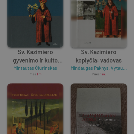
Šv. Kazimiero
Šv. Kazimiero
gyvenimo ir kulto
koplyčia: vadovas
Mintautas Čiurinskas
šaltiniai
Mindaugas Paknys
,
Vytautas Ališauskas
Prieš
1 m.
Prieš
1 m.