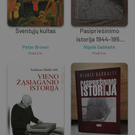
Šventųjų kultas
Pasipriešinimo
istorija 1944-1953
Peter Brown
Nijolė Gaškaitė
metai
Prieš
2 m.
Prieš
2 m.