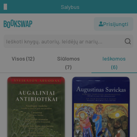
Salybus
Prisijungti
Visos (12)
Siūlomos
Ieškomos
(7)
(6)