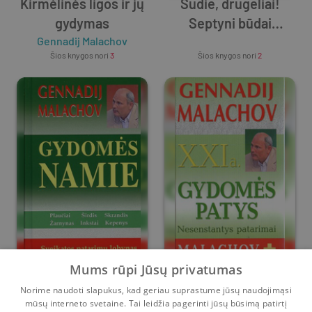
Kirmėlinės ligos ir jų
Sudie, drugeliai!
gydymas
Septyni būdai
Gennadij Malachov
iškvėpti nerimą
Unknown Author
Šios knygos nori
3
Šios knygos nori
2
Gydomės namie
XXIa. gydomės patys
Mums rūpi Jūsų privatumas
Norime naudoti slapukus, kad geriau suprastume jūsų naudojimąsi
Gennadij Malachov
Gennadij Malachov
mūsų interneto svetaine. Tai leidžia pagerinti jūsų būsimą patirtį