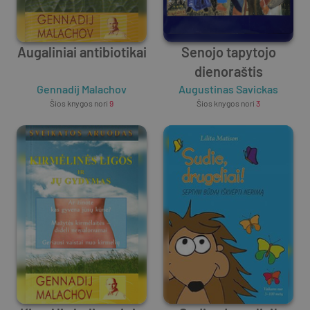
Augaliniai antibiotikai
Senojo tapytojo
dienoraštis
Gennadij Malachov
Augustinas Savickas
Šios knygos nori
9
Šios knygos nori
3