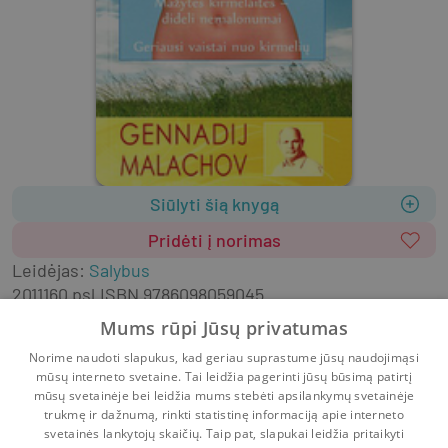
Siūlyti šią knygą
Pridėti į norimas
Leidėjas
:
Salybus
2011
160 psl.
ISBN
9786098059045
Viršelis
:
Minkštas
Mums rūpi Jūsų privatumas
Natūralioji ir alternatyvi medicina
Norime naudoti slapukus, kad geriau suprastume jūsų naudojimąsi
Negrožinė literatūra
Šeima, sveikata
mūsų interneto svetaine. Tai leidžia pagerinti jūsų būsimą patirtį
Sveika gyvensena
mūsų svetainėje bei leidžia mums stebėti apsilankymų svetainėje
trukmę ir dažnumą, rinkti statistinę informaciją apie interneto
svetainės lankytojų skaičių. Taip pat, slapukai leidžia pritaikyti