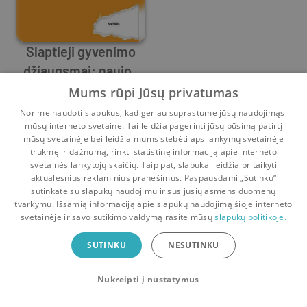
Slaptieji gyvenimo
džiaugsmai: naujos
galimybės prisiminti
Theodore Zeldin
Mums rūpi Jūsų privatumas
Prieš
2 mėn.
praeitį ir įsivaizduoti
Norime naudoti slapukus, kad geriau suprastume jūsų naudojimąsi
ateitį
mūsų interneto svetaine. Tai leidžia pagerinti jūsų būsimą patirtį
mūsų svetainėje bei leidžia mums stebėti apsilankymų svetainėje
trukmę ir dažnumą, rinkti statistinę informaciją apie interneto
svetainės lankytojų skaičių. Taip pat, slapukai leidžia pritaikyti
aktualesnius reklaminius pranešimus. Paspausdami „Sutinku“
sutinkate su slapukų naudojimu ir susijusių asmens duomenų
Pradinis
Krepšelis
Pokalbiai
Pranešimai
Paskyra
tvarkymu. Išsamią informaciją apie slapukų naudojimą šioje interneto
svetainėje ir savo sutikimo valdymą rasite mūsų
slapukų politikoje.
Bookswap programėlė
SUTINKU
NESUTINKU
Mainykis knygomis dar patogiau!
Nukreipti į nustatymus
Uždaryti
Atsisiųsti