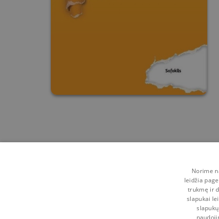
Norime na
leidžia page
trukmę ir d
slapukai le
slapukų
naudoji