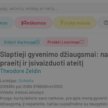
omos
Ieškomos
Įvykę mainai
Siūlyti šią knygą
Pridėti į norimas
Slaptieji gyvenimo džiaugsmai: na
praeitį ir įsivaizduoti ateitį
Theodore Zeldin
Leidėjas
:
Sofoklis
2019
384 psl.
ISBN
9786094443053
Viršelis
:
Kietas
Lietuvių k.
Knyga, kurią laikote savo rankose, yra apie meną gyventi
džiaugsmą, ji nepateiks, tačiau supažindins su daugybės 