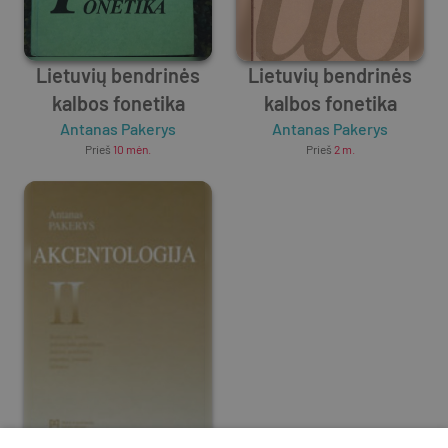
Lietuvių bendrinės
Lietuvių bendrinės
kalbos fonetika
kalbos fonetika
Antanas Pakerys
Antanas Pakerys
Prieš
10 mėn.
Prieš
2 m.