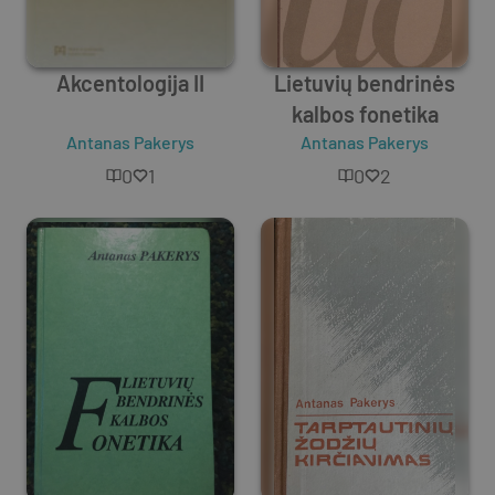
Akcentologija II
Lietuvių bendrinės
kalbos fonetika
Antanas Pakerys
Antanas Pakerys
0
1
0
2