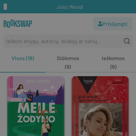
Joss Wood
Prisijungti
Visos (18)
Siūlomos
Ieškomos
(9)
(6)