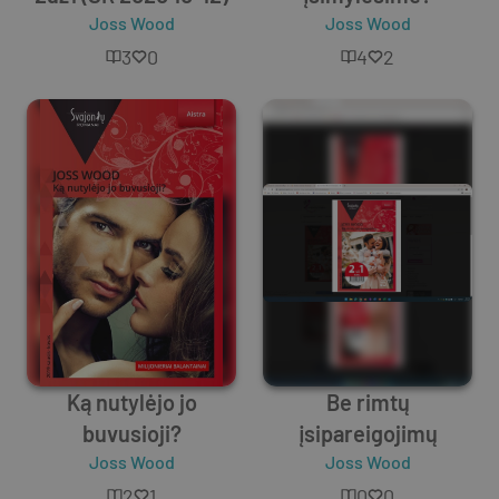
Joss Wood
Joss Wood
3
0
4
2
Ką nutylėjo jo
Be rimtų
buvusioji?
įsipareigojimų
Joss Wood
Joss Wood
2
1
0
0