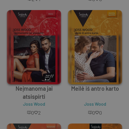
Neįmanoma jai
Meilė iš antro karto
atsispirti
Joss Wood
Joss Wood
0
2
0
0