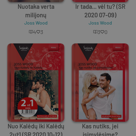
Nuotaka verta
Ir tada... vėl tu? (SR
milijonų
2020 07-09)
Joss Wood
Joss Wood
4
3
3
0
Nuo Kalėdų iki Kalėdų
Kas nutiks, jei
2už1 (SR 2020 10-12)
įsimylėsime?