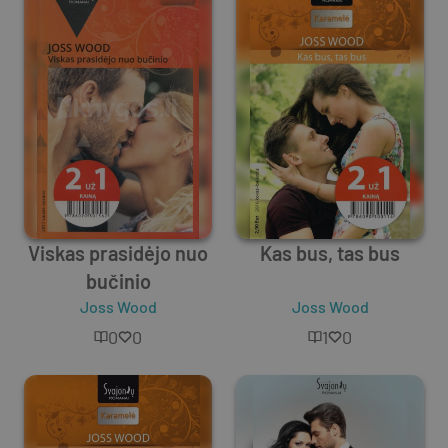
Viskas prasidėjo nuo
Kas bus, tas bus
bučinio
Joss Wood
Joss Wood
0
0
1
0