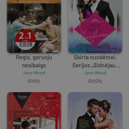
Regis, geruoju
Skirta nuodėmei.
nesibaigs
Serijos „Sidnėjaus
Joss Wood
geidžiamiausi“ 1-oji
Joss Wood
knyga
1
0
0
0