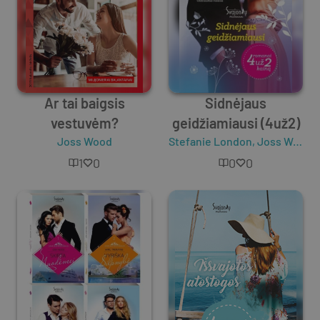
Ar tai baigsis
Sidnėjaus
vestuvėm?
geidžiamiausi (4už2)
Joss Wood
Stefanie London
,
Joss Wood
,
1
0
0
0