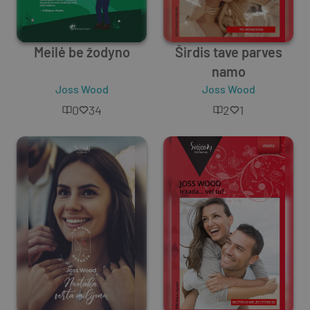
Meilė be žodyno
Širdis tave parves
namo
Joss Wood
Joss Wood
0
34
2
1