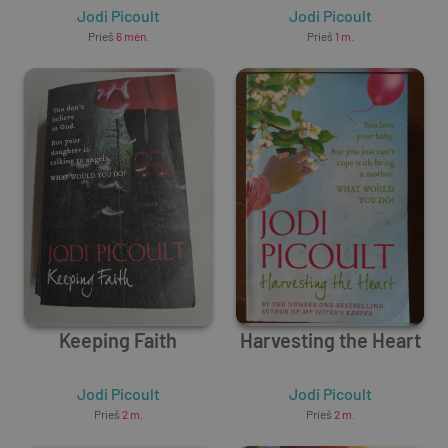
Jodi Picoult
Jodi Picoult
Prieš
6 mėn.
Prieš
1 m.
Keeping Faith
Harvesting the Heart
Jodi Picoult
Jodi Picoult
Prieš
2 m.
Prieš
2 m.