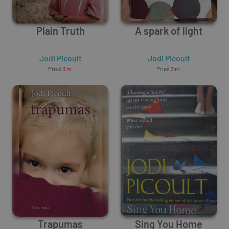
Plain Truth
A spark of light
Jodi Picoult
Jodi Picoult
Prieš
3 m.
Prieš
3 m.
Trapumas
Sing You Home