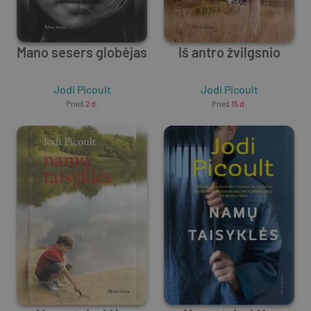
Mano sesers globėjas
Iš antro žvilgsnio
Jodi Picoult
Jodi Picoult
Prieš
2 d.
Prieš
15 d.