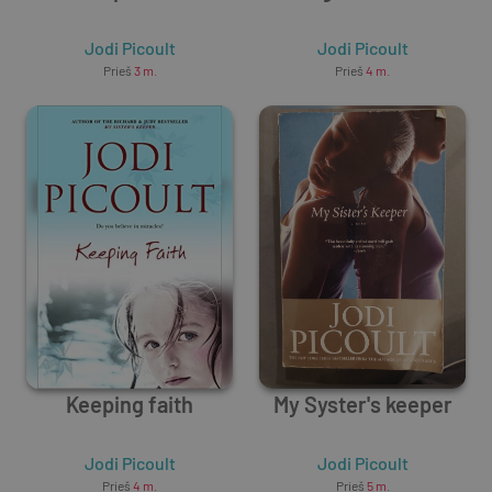
Jodi Picoult
Jodi Picoult
Prieš
3 m.
Prieš
4 m.
Keeping faith
My Syster's keeper
Jodi Picoult
Jodi Picoult
Prieš
4 m.
Prieš
5 m.