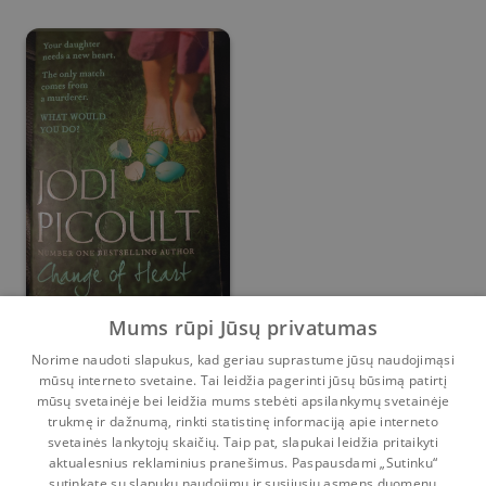
Change of heart
Mums rūpi Jūsų privatumas
Norime naudoti slapukus, kad geriau suprastume jūsų naudojimąsi
Jodi Picoult
mūsų interneto svetaine. Tai leidžia pagerinti jūsų būsimą patirtį
mūsų svetainėje bei leidžia mums stebėti apsilankymų svetainėje
Prieš
5 m.
trukmę ir dažnumą, rinkti statistinę informaciją apie interneto
svetainės lankytojų skaičių. Taip pat, slapukai leidžia pritaikyti
aktualesnius reklaminius pranešimus. Paspausdami „Sutinku“
sutinkate su slapukų naudojimu ir susijusių asmens duomenų