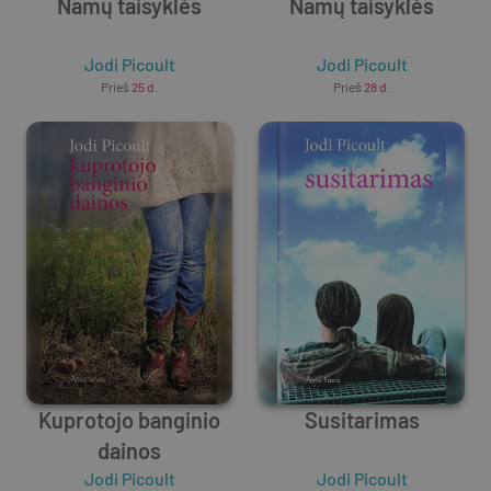
Namų taisyklės
Namų taisyklės
Jodi Picoult
Jodi Picoult
Prieš
25 d.
Prieš
28 d.
Kuprotojo banginio
Susitarimas
dainos
Jodi Picoult
Jodi Picoult