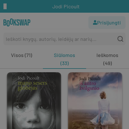
Jodi Picoult
Prisijungti
Visos (71)
Siūlomos
Ieškomos
(33)
(49)