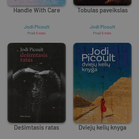
Handle With Care
Tobulas paveikslas
Jodi Picoult
Jodi Picoult
Prieš
5 mėn.
Prieš
5 mėn.
Dešimtasis ratas
Dviejų kelių knyga