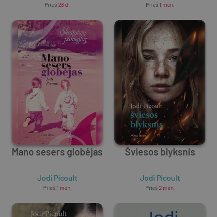
Prieš
28 d.
Prieš
1 mėn.
Mano sesers globėjas
Šviesos blyksnis
Jodi Picoult
Jodi Picoult
Prieš
1 mėn.
Prieš
2 mėn.