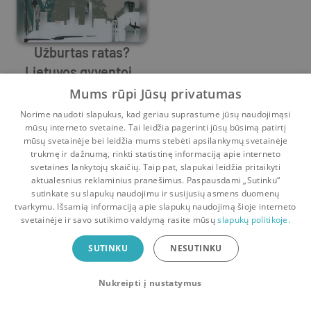
Užburtas ratas?
Lietuvos gyventojų
Mažvydas Jastramskis
grįžtamoji ir
,
Egidijus Barcevičius
,
Žilvinas Martinai
Mums rūpi Jūsų privatumas
Prieš
8 mėn.
pakartotinė migracija
Norime naudoti slapukus, kad geriau suprastume jūsų naudojimąsi
mūsų interneto svetaine. Tai leidžia pagerinti jūsų būsimą patirtį
mūsų svetainėje bei leidžia mums stebėti apsilankymų svetainėje
trukmę ir dažnumą, rinkti statistinę informaciją apie interneto
svetainės lankytojų skaičių. Taip pat, slapukai leidžia pritaikyti
aktualesnius reklaminius pranešimus. Paspausdami „Sutinku“
sutinkate su slapukų naudojimu ir susijusių asmens duomenų
Pradinis
Krepšelis
Pokalbiai
Pranešimai
Paskyra
tvarkymu. Išsamią informaciją apie slapukų naudojimą šioje interneto
svetainėje ir savo sutikimo valdymą rasite mūsų
slapukų politikoje.
Bookswap programėlė
SUTINKU
NESUTINKU
Mainykis knygomis dar patogiau!
Nukreipti į nustatymus
Uždaryti
Atsisiųsti