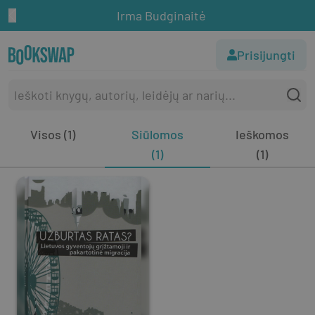
Irma Budginaitė
Prisijungti
Visos (1)
Siūlomos
Ieškomos
(1)
(1)