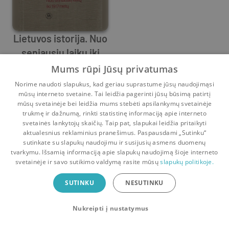
Lietuvos istorija. Nuo
seniausių laikų iki
Mečislovas Jučas
1917 metų
,
Ingė Lukšaitė
,
Vytautas Merkys
Mums rūpi Jūsų privatumas
Prieš
10 mėn.
Norime naudoti slapukus, kad geriau suprastume jūsų naudojimąsi
mūsų interneto svetaine. Tai leidžia pagerinti jūsų būsimą patirtį
mūsų svetainėje bei leidžia mums stebėti apsilankymų svetainėje
trukmę ir dažnumą, rinkti statistinę informaciją apie interneto
svetainės lankytojų skaičių. Taip pat, slapukai leidžia pritaikyti
aktualesnius reklaminius pranešimus. Paspausdami „Sutinku“
sutinkate su slapukų naudojimu ir susijusių asmens duomenų
Pradinis
Krepšelis
Pokalbiai
Pranešimai
Paskyra
tvarkymu. Išsamią informaciją apie slapukų naudojimą šioje interneto
svetainėje ir savo sutikimo valdymą rasite mūsų
slapukų politikoje.
Bookswap programėlė
SUTINKU
NESUTINKU
Mainykis knygomis dar patogiau!
Nukreipti į nustatymus
Uždaryti
Atsisiųsti