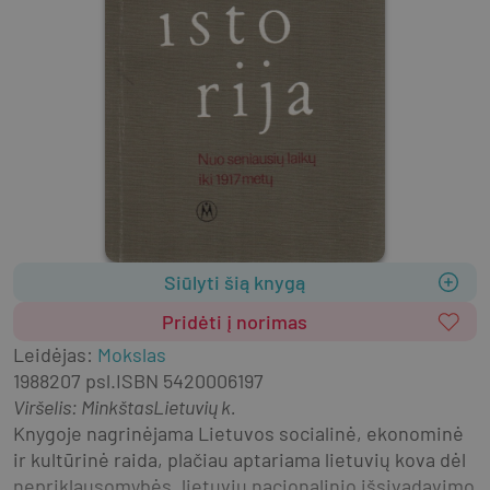
Siūlyti šią knygą
Pridėti į norimas
Leidėjas
:
Mokslas
1988
207 psl.
ISBN
5420006197
Viršelis
:
Minkštas
Lietuvių k.
Knygoje nagrinėjama Lietuvos socialinė, ekonominė 
ir kultūrinė raida, plačiau aptariama lietuvių kova dėl 
nepriklausomybės, lietuvių nacionalinio išsivadavimo 