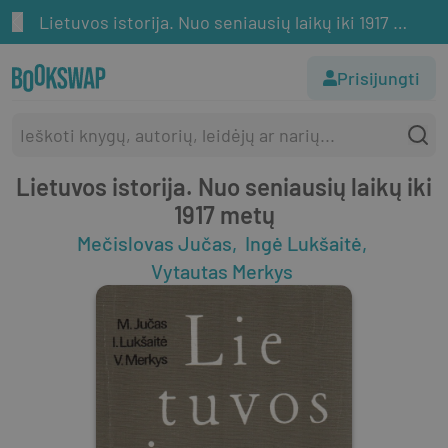
Lietuvos istorija. Nuo seniausių laikų iki 1917 metų
Prisijungti
Lietuvos istorija. Nuo seniausių laikų iki
1917 metų
Mečislovas Jučas
Ingė Lukšaitė
Vytautas Merkys