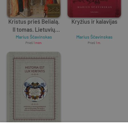
Kristus prieš Belialą.
Kryžius ir kalavijas
II tomas. Lietuvių
pagonybės dialektika
Marius Ščavinskas
Marius Ščavinskas
Prieš
1 mėn.
Prieš
1 m.
Viduramžiais