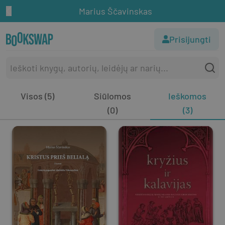
Marius Ščavinskas
Prisijungti
Visos (5)
Siūlomos
Ieškomos
(0)
(3)