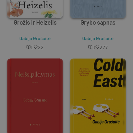
Grožis ir Heizelis
Grybo sapnas
Gabija Grušaitė
Gabija Grušaitė
0
22
0
277