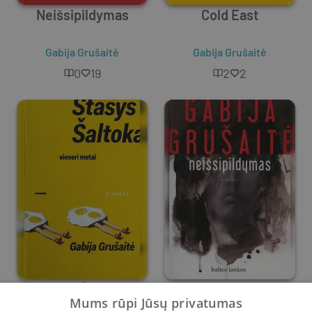
Neišsipildymas
Cold East
Gabija Grušaitė
Gabija Grušaitė
0
19
2
2
Stasys Šaltoka.
Neišsipildymas
Mums rūpi Jūsų privatumas
Vieneri metai