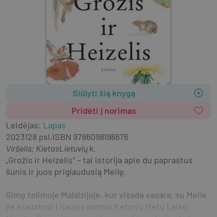
Siūlyti šią knygą
Pridėti į norimas
Leidėjas
:
Lapas
2023
128 psl.
ISBN
9786098198676
Viršelis
:
Kietas
Lietuvių k.
„Grožis ir Heizelis“ – tai istorija apie du paprastus 
šunis ir juos priglaudusią Meilę.
Gimę tolimoje Malaizijoje, kur visada vasara, su Meile 
jie kraustosi į naujus namus Keturių Metų Laikų 