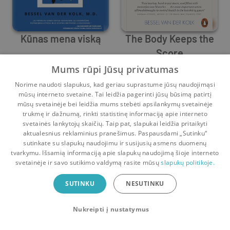
Kūnas mena viską
The Body Keeps the
Score
Bessel Van Der Kolk
Bessel Van Der Kolk
Mums rūpi Jūsų privatumas
Prieš
15 d.
Prieš
6 mėn.
Norime naudoti slapukus, kad geriau suprastume jūsų naudojimąsi
mūsų interneto svetaine. Tai leidžia pagerinti jūsų būsimą patirtį
mūsų svetainėje bei leidžia mums stebėti apsilankymų svetainėje
trukmę ir dažnumą, rinkti statistinę informaciją apie interneto
svetainės lankytojų skaičių. Taip pat, slapukai leidžia pritaikyti
aktualesnius reklaminius pranešimus. Paspausdami „Sutinku“
sutinkate su slapukų naudojimu ir susijusių asmens duomenų
Pradinis
Krepšelis
Pokalbiai
Pranešimai
Paskyra
tvarkymu. Išsamią informaciją apie slapukų naudojimą šioje interneto
svetainėje ir savo sutikimo valdymą rasite mūsų
slapukų politikoje.
Bookswap programėlė
SUTINKU
NESUTINKU
Mainykis knygomis dar patogiau!
Nukreipti į nustatymus
Uždaryti
Atsisiųsti