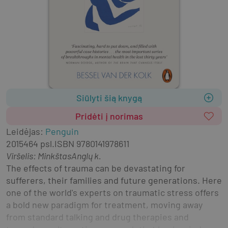
Siūlyti šią knygą
Pridėti į norimas
Leidėjas
:
Penguin
2015
464 psl.
ISBN
9780141978611
Viršelis
:
Minkštas
Anglų k.
The effects of trauma can be devastating for 
sufferers, their families and future generations. Here 
one of the world's experts on traumatic stress offers 
a bold new paradigm for treatment, moving away 
from standard talking and drug therapies and 