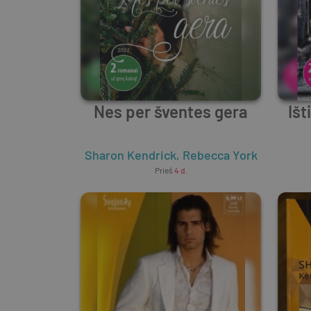
Nes per šventes gera
Išt
Sharon Kendrick
,
Rebecca York
Prieš
4 d.