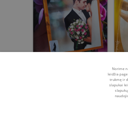
Tikra meilė nebuvo
planuota!
Norime na
leidžia page
Sharon Kendrick
trukmę ir d
slapukai le
Prieš
3 m.
slapukų
naudoji
Kontaktai
Naudojimosi taisyklės
Programėl
Pagalba
Privatumo politika