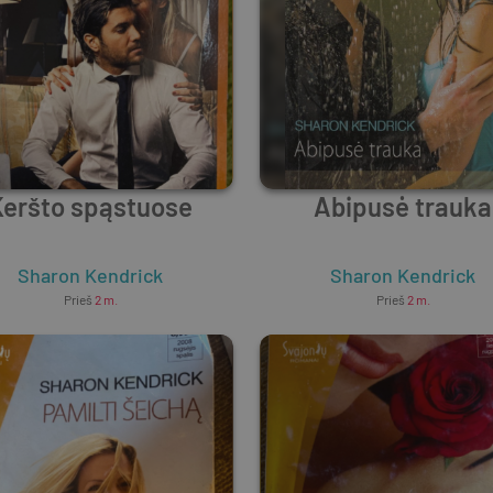
Keršto spąstuose
Abipusė trauka
Sharon Kendrick
Sharon Kendrick
Prieš
2 m.
Prieš
2 m.