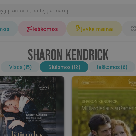
omos
Ieškomos
Įvykę mainai
SHARON KENDRICK
Visos (15)
Siūlomos (12)
Ieškomos (6)