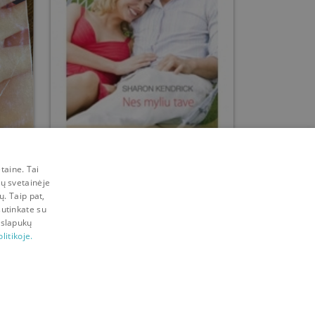
Nes myliu tave
taine. Tai
mų svetainėje
Sharon Kendrick
ų. Taip pat,
sutinkate su
Prieš
4 m.
 slapukų
litikoje.
Visos teisės saugomos © 2026 Bookswap LT