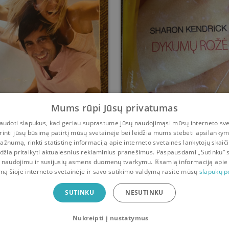
Mums rūpi Jūsų privatumas
Pamilti šeichą
Dykumų rožė
udoti slapukus, kad geriau suprastume jūsų naudojimąsi mūsų interneto sve
rinti jūsų būsimą patirtį mūsų svetainėje bei leidžia mums stebėti apsilanky
Sharon Kendrick
Sharon Kendrick
ažnumą, rinkti statistinę informaciją apie interneto svetainės lankytojų skaiči
idžia pritaikyti aktualesnius reklaminius pranešimus. Paspausdami „Sutinku“ 
Prieš
4 m.
Prieš
4 m.
 naudojimu ir susijusių asmens duomenų tvarkymu. Išsamią informaciją apie
mą šioje interneto svetainėje ir savo sutikimo valdymą rasite mūsų
slapukų po
ė
SUTINKU
NESUTINKU
Nukreipti į nustatymus