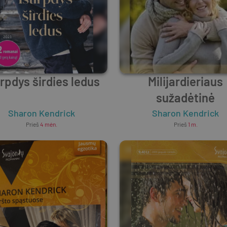
irpdys širdies ledus
Milijardieriaus
sužadėtinė
Sharon Kendrick
Sharon Kendrick
Prieš
4 mėn.
Prieš
1 m.