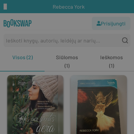
Rebecca York
Prisijungti
Visos (2)
Siūlomos
Ieškomos
(1)
(1)