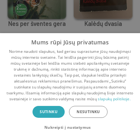
Nes per šventes gera
Kalėdų dvasia
Sharon Kendrick
,
Rebecca York
Rebecca York
Mums rūpi Jūsų privatumas
4
2
0
0
Norime naudoti slapukus, kad geriau suprastume jūsų naudojimąsi
mūsų interneto svetaine. Tai leidžia pagerinti jūsų būsimą patirtį
mūsų svetainėje bei leidžia mums stebėti apsilankymų svetainėje
trukmę ir dažnumą, rinkti statistinę informaciją apie interneto
svetainės lankytojų skaičių. Taip pat, slapukai leidžia pritaikyti
aktualesnius reklaminius pranešimus. Paspausdami „Sutinku“
sutinkate su slapukų naudojimu ir susijusių asmens duomenų
Pradinis
Krepšelis
Pokalbiai
Pranešimai
Paskyra
tvarkymu. Išsamią informaciją apie slapukų naudojimą šioje interneto
svetainėje ir savo sutikimo valdymą rasite mūsų
slapukų politikoje.
Bookswap programėlė
SUTINKU
NESUTINKU
Mainykis knygomis dar patogiau!
Nukreipti į nustatymus
Uždaryti
Atsisiųsti