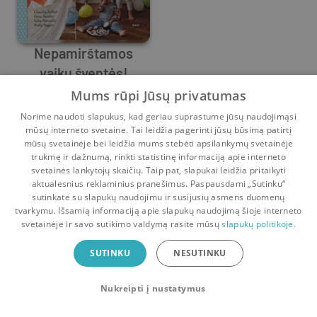
Nepamirštamos
vaikų šventės!
Gesa Sander
Temos, idėjos,
,
Nelly Mager
,
Julia Hoersch
,
Claudia Seifert
Mums rūpi Jūsų privatumas
receptai
9
10
Norime naudoti slapukus, kad geriau suprastume jūsų naudojimąsi
mūsų interneto svetaine. Tai leidžia pagerinti jūsų būsimą patirtį
mūsų svetainėje bei leidžia mums stebėti apsilankymų svetainėje
trukmę ir dažnumą, rinkti statistinę informaciją apie interneto
svetainės lankytojų skaičių. Taip pat, slapukai leidžia pritaikyti
aktualesnius reklaminius pranešimus. Paspausdami „Sutinku“
sutinkate su slapukų naudojimu ir susijusių asmens duomenų
Pradinis
Krepšelis
Pokalbiai
Pranešimai
Paskyra
tvarkymu. Išsamią informaciją apie slapukų naudojimą šioje interneto
svetainėje ir savo sutikimo valdymą rasite mūsų
slapukų politikoje.
Bookswap programėlė
SUTINKU
NESUTINKU
Mainykis knygomis dar patogiau!
Nukreipti į nustatymus
Uždaryti
Atsisiųsti