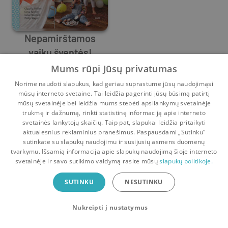
Nepamirštamos
vaikų šventės!
Gesa Sander
Temos, idėjos,
,
Nelly Mager
,
Julia Hoersch
,
Claudia Seifert
Mums rūpi Jūsų privatumas
receptai
9
10
Norime naudoti slapukus, kad geriau suprastume jūsų naudojimąsi
mūsų interneto svetaine. Tai leidžia pagerinti jūsų būsimą patirtį
mūsų svetainėje bei leidžia mums stebėti apsilankymų svetainėje
trukmę ir dažnumą, rinkti statistinę informaciją apie interneto
svetainės lankytojų skaičių. Taip pat, slapukai leidžia pritaikyti
aktualesnius reklaminius pranešimus. Paspausdami „Sutinku“
sutinkate su slapukų naudojimu ir susijusių asmens duomenų
Pradinis
Krepšelis
Pokalbiai
Pranešimai
Paskyra
tvarkymu. Išsamią informaciją apie slapukų naudojimą šioje interneto
svetainėje ir savo sutikimo valdymą rasite mūsų
slapukų politikoje.
Bookswap programėlė
SUTINKU
NESUTINKU
Mainykis knygomis dar patogiau!
Nukreipti į nustatymus
Uždaryti
Atsisiųsti