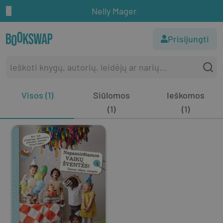
Nelly Mager
Prisijungti
Visos (1)
Siūlomos
Ieškomos
(1)
(1)