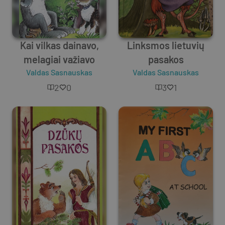
Kai vilkas dainavo,
Linksmos lietuvių
melagiai važiavo
pasakos
Valdas Sasnauskas
Valdas Sasnauskas
2
0
3
1