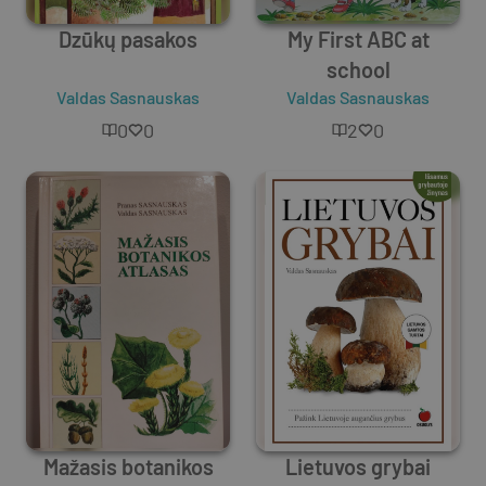
Dzūkų pasakos
My First ABC at
school
Valdas Sasnauskas
Valdas Sasnauskas
0
0
2
0
Mažasis botanikos
Lietuvos grybai