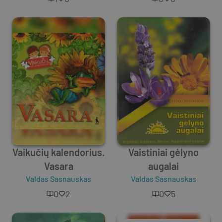
Vaikučių kalendorius.
Vaistiniai gėlyno
Vasara
augalai
Valdas Sasnauskas
Valdas Sasnauskas
0
2
0
5