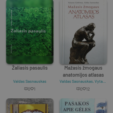
Žaliasis pasaulis
Mažasis žmogaus
anatomijos atlasas
Valdas Sasnauskas
Valdas Sasnauskas
,
Vytautas Gedrimas
0
1
0
12