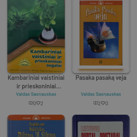
Kambariniai vaistiniai
Pasaka pasaką veja
ir prieskoniniai
Valdas Sasnauskas
augalai
Valdas Sasnauskas
0
2
2
0