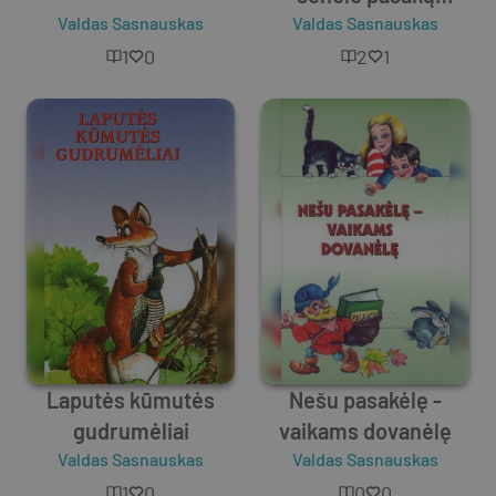
Valdas Sasnauskas
Valdas Sasnauskas
trobelėj
1
0
2
1
Laputės kūmutės
Nešu pasakėlę -
gudrumėliai
vaikams dovanėlę
Valdas Sasnauskas
Valdas Sasnauskas
1
0
0
0