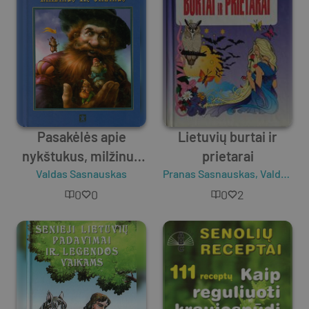
Pasakėlės apie
Lietuvių burtai ir
nykštukus, milžinus
prietarai
Valdas Sasnauskas
ir slibinus
Pranas Sasnauskas
,
Valdas Sasnauskas
0
0
0
2