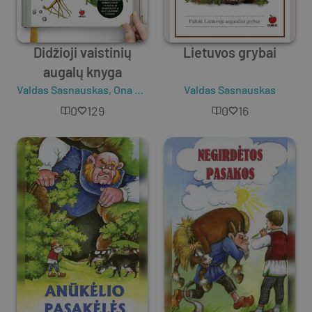
Didžioji vaistinių
Lietuvos grybai
augalų knyga
Valdas Sasnauskas
,
Ona Ragažinskienė
Valdas Sasnauskas
0
129
0
16