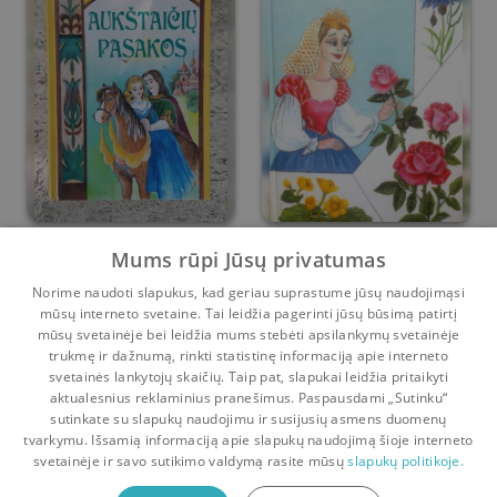
Aukštaičių pasakos
Pasakos apie gėles
Mums rūpi Jūsų privatumas
Norime naudoti slapukus, kad geriau suprastume jūsų naudojimąsi
Valdas Sasnauskas
Valdas Sasnauskas
mūsų interneto svetaine. Tai leidžia pagerinti jūsų būsimą patirtį
1
1
1
1
mūsų svetainėje bei leidžia mums stebėti apsilankymų svetainėje
trukmę ir dažnumą, rinkti statistinę informaciją apie interneto
svetainės lankytojų skaičių. Taip pat, slapukai leidžia pritaikyti
aktualesnius reklaminius pranešimus. Paspausdami „Sutinku“
sutinkate su slapukų naudojimu ir susijusių asmens duomenų
Pradinis
Krepšelis
Pokalbiai
Pranešimai
Paskyra
tvarkymu. Išsamią informaciją apie slapukų naudojimą šioje interneto
svetainėje ir savo sutikimo valdymą rasite mūsų
slapukų politikoje.
Bookswap programėlė