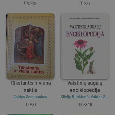
0
2
1
1
Tūkstantis ir viena
Vaistinių augalų
naktis
enciklopedija
Valdas Sasnauskas
Silvija Rimkienė
,
Valdas Sasnauskas
0
1
0
48