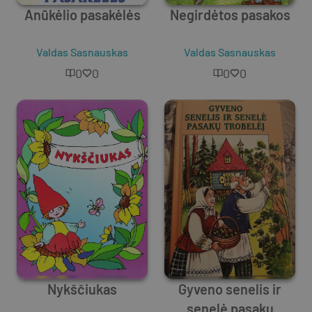
Anūkėlio pasakėlės
Negirdėtos pasakos
Valdas Sasnauskas
Valdas Sasnauskas
0
0
0
0
Nykščiukas
Gyveno senelis ir
senelė pasakų