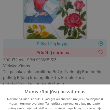
Siūlyti šią knygą
Pridėti į norimas
2001
174 psl.
ISBN
9986951313
Viršelis
:
Kietas
Tai pasaka apie karalienę Rožę, švelniąją Rugiagėlę, 
puikųjį Bijūną ir daugelis kitų, kuriais kartą 
perskaičius ilgai nepamirštama.
Mums rūpi Jūsų privatumas
Lietuvių pasakos
Literatūra vaikams
Norime naudoti slapukus, kad geriau suprastume jūsų naudojimąsi
Literatūra vaikams ir paaugliams
Pasakos
mūsų interneto svetaine. Tai leidžia pagerinti jūsų būsimą patirtį
Patikrinta
mūsų svetainėje bei leidžia mums stebėti apsilankymų svetainėje