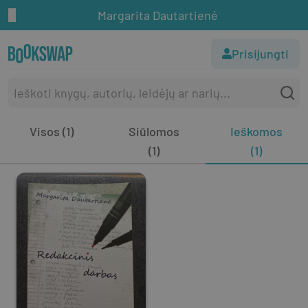
Margarita Dautartienė
Prisijungti
Visos (1)
Siūlomos
Ieškomos
(1)
(1)