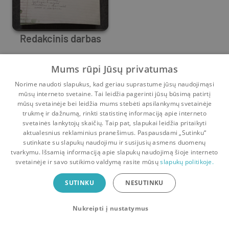
Redakcinis darbas
Margarita Dautartienė
Mums rūpi Jūsų privatumas
Prieš
2 m.
Norime naudoti slapukus, kad geriau suprastume jūsų naudojimąsi
mūsų interneto svetaine. Tai leidžia pagerinti jūsų būsimą patirtį
mūsų svetainėje bei leidžia mums stebėti apsilankymų svetainėje
trukmę ir dažnumą, rinkti statistinę informaciją apie interneto
svetainės lankytojų skaičių. Taip pat, slapukai leidžia pritaikyti
aktualesnius reklaminius pranešimus. Paspausdami „Sutinku“
sutinkate su slapukų naudojimu ir susijusių asmens duomenų
Pradinis
Krepšelis
Pokalbiai
Pranešimai
Paskyra
tvarkymu. Išsamią informaciją apie slapukų naudojimą šioje interneto
svetainėje ir savo sutikimo valdymą rasite mūsų
slapukų politikoje.
Bookswap programėlė
SUTINKU
NESUTINKU
Mainykis knygomis dar patogiau!
Nukreipti į nustatymus
Uždaryti
Atsisiųsti