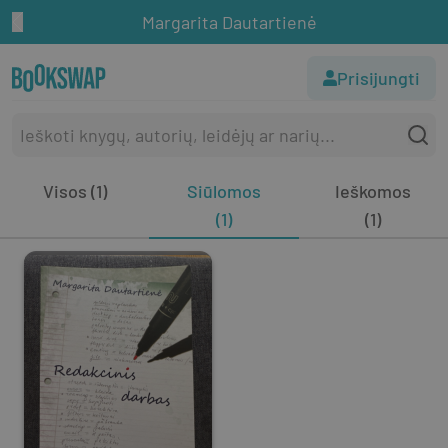
Margarita Dautartienė
Prisijungti
Visos (1)
Siūlomos
Ieškomos
(1)
(1)