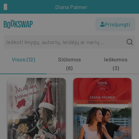
Diana Palmer
Prisijungti
Visos (12)
Siūlomos
Ieškomos
(6)
(3)