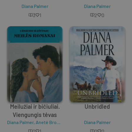
Diana Palmer
Diana Palmer
3
1
2
0
Meilužiai ir bičiuliai.
Unbridled
Viengungis tėvas
Diana Palmer
,
Anetė Brodrik
Diana Palmer
0
1
0
0