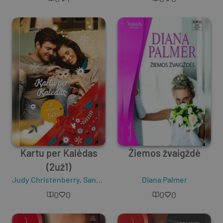
Kartu per Kalėdas
Žiemos žvaigždė
(2už1)
Judy Christenberry
,
Sandra Marton
,
Diana Palmer
Diana Palmer
,
Barbara M
0
0
0
0