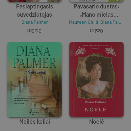
Paslaptingasis
Pavasario duetas:
suvedžiotojas
„Mano mielas
Diana Palmer
Maureen Child
nenaudėlis“ „Vieniša
,
Diana Palmer
žmona“
0
0
1
0
Meilės keliai
Noelė