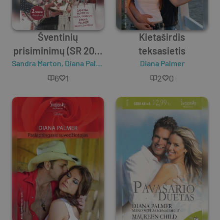
Šventinių
Kietaširdis
prisiminimų (SR 2017
teksasietis
Sandra Marton
11-2018 02)
,
Diana Palmer
Diana Palmer
6
1
2
0