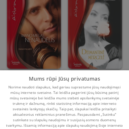
Mano mielas
Deimantinė mergelė
Mums rūpi Jūsų privatumas
nenaudėlis
Norime naudoti slapukus, kad geriau suprastume jūsų naudojimąsi
Diana Palmer
Diana Palmer
mūsų interneto svetaine. Tai leidžia pagerinti jūsų būsimą patirtį
2
0
0
0
mūsų svetainėje bei leidžia mums stebėti apsilankymų svetainėje
trukmę ir dažnumą, rinkti statistinę informaciją apie interneto
svetainės lankytojų skaičių. Taip pat, slapukai leidžia pritaikyti
aktualesnius reklaminius pranešimus. Paspausdami „Sutinku“
sutinkate su slapukų naudojimu ir susijusių asmens duomenų
Pradinis
Krepšelis
Pokalbiai
Pranešimai
Paskyra
tvarkymu. Išsamią informaciją apie slapukų naudojimą šioje interneto